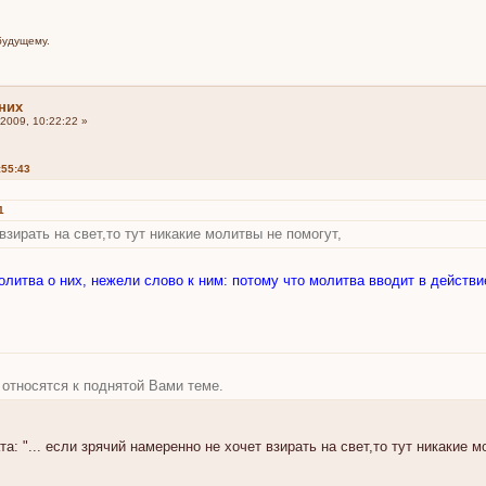
будущему.
них
2009, 10:22:22 »
:55:43
1
взирать на свет,то тут никакие молитвы не помогут,
литва о них, нежели слово к ним: потому что молитва вводит в действи
е относятся к поднятой Вами теме.
а: "... если зрячий намеренно не хочет взирать на свет,то тут никакие м