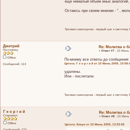
еще немалый объем иных аналогий, 
Остаюсь при своем мнении - "...мо
Трезвая самооценка - первый шаг к светлому 
Дмитрий
Re: Молитва о 
Постоялец
«
Ответ #7 :
10 Июнь 2
Offline
По-моему все ответы до сообщения:
Цитата: Г е о р г и й от 10 Июнь 2009, 10:08:
Сообщений: 113
удалены.
Или - послетали.
Трезвая самооценка - первый шаг к светлому 
Г е о р г и й
Re: Молитва о 
Старожил
«
Ответ #8 :
10 Июнь 
Offline
Цитата: Клоун от 10 Июнь 2009, 13:53:06
Сообщений: 273