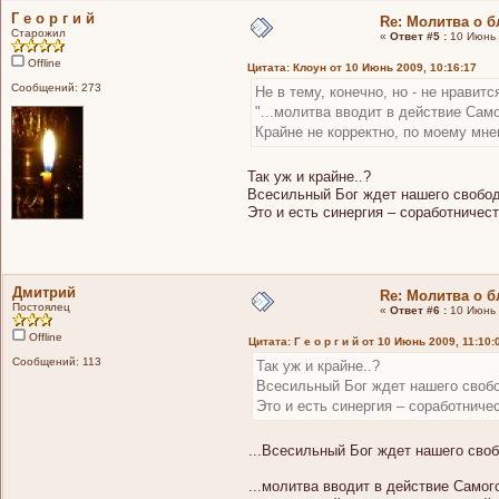
Г е о р г и й
Re: Молитва о 
Старожил
«
Ответ #5 :
10 Июнь 
Offline
Цитата: Клоун от 10 Июнь 2009, 10:16:17
Сообщений: 273
Не в тему, конечно, но - не нравит
"...молитва вводит в действие Само
Крайне не корректно, по моему мне
Так уж и крайне..?
Всесильный Бог ждет нашего свободн
Это и есть синергия – соработничест
Дмитрий
Re: Молитва о 
Постоялец
«
Ответ #6 :
10 Июнь 
Offline
Цитата: Г е о р г и й от 10 Июнь 2009, 11:10:
Сообщений: 113
Так уж и крайне..?
Всесильный Бог ждет нашего свобо
Это и есть синергия – соработничес
...Всесильный Бог ждет нашего свобо
...молитва вводит в действие Самого