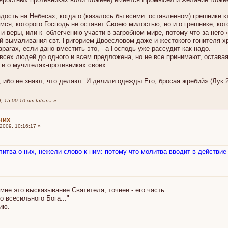
дость на Небесах, когда о (казалось бы всеми оставленном) грешнике к
ся, которого Господь не оставит Своею милостью, но и о грешнике, ко
и веры, или к облегчению участи в загробном мире, потому что за него 
й вымаливания свт. Григорием Двоесловом даже и жестокого гонителя х
врагах, если дано вместить это, - а Господь уже рассудит как надо.
сех людей до одного и всем предложена, но не все принимают, оставаяс
 и о мучителях-противниках своих:
, ибо не знают, что делают. И делили одежды Его, бросая жребий» (Лук.2
 15:00:10 от tatiana
»
них
009, 10:16:17 »
итва о них, нежели слово к ним: потому что молитва вводит в действие 
я мне это высказывание Святителя, точнее - его часть:
о всесильного Бога..."
ию.