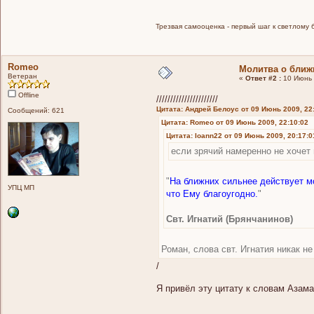
Трезвая самооценка - первый шаг к светлому 
Romeo
Молитва о ближ
Ветеран
«
Ответ #2 :
10 Июнь 
Offline
//////////////////////
Цитата: Андрей Белоус от 09 Июнь 2009, 22
Сообщений: 621
Цитата: Romeo от 09 Июнь 2009, 22:10:02
Цитата: Ioann22 от 09 Июнь 2009, 20:17:0
если зрячий намеренно не хочет 
"
На ближних сильнее действует мо
УПЦ МП
что Ему благоугодно.
"
Свт. Игнатий (Брянчанинов)
Роман, слова свт. Игнатия никак н
/
Я привёл эту цитату к словам Азамат