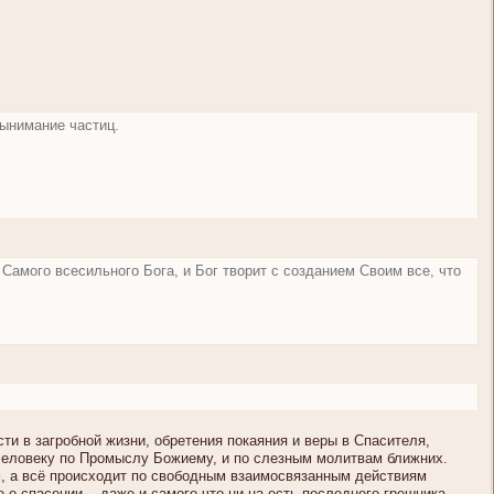
вынимание частиц.
 Самого всесильного Бога, и Бог творит с созданием Своим все, что
ти в загробной жизни, обретения покаяния и веры в Спасителя,
 человеку по Промыслу Божиему, и по слезным молитвам ближних.
м, а всё происходит по свободным взаимосвязанным действиям
о спасении, - даже и самого что ни на есть последнего грешника,