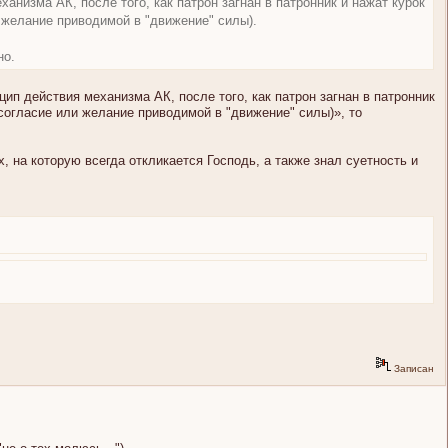
еханизма АК, после того, как патрон загнан в патронник и нажат курок
 желание приводимой в "движение" силы).
но.
цип действия механизма АК, после того, как патрон загнан в патронник
согласие или желание приводимой в "движение" силы)», то
, на которую всегда откликается Господь, а также знал суетность и
Записан