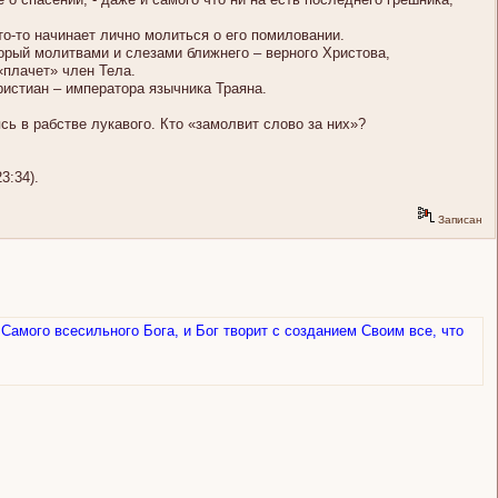
то-то начинает лично молиться о его помиловании.
торый молитвами и слезами ближнего – верного Христова,
«плачет» член Тела.
ристиан – императора язычника Траяна.
ь в рабстве лукавого. Кто «замолвит слово за них»?
3:34).
Записан
Самого всесильного Бога, и Бог творит с созданием Своим все, что