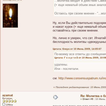
...молитва вводит в действие Самог
(+ еще немалый объем иных аналог
Остаюсь при своем мнении - "...мол
Ну, если Вы действительно подозрев
и нажат курок (+ еще немалый объем
оставайтесь при своем мнении.
Но, лично я уверен, что свт. Игнат
бесплодность молитвы «двоедушных
Цитата: Клоун от 10 Июнь 2009, 14:05:07
По-моему все ответы до сообщения
Цитата: Г е о р г и й от 10 Июнь 2009, 10:0
удалены.
Или - послетали.
см:
http://www.consensuspatrum.ru/
«
Последнее редактирование: 10 Июнь 2009, 
azamat
Re: Молитва о 
Ветеран
«
Ответ #9 :
10 Июнь 2
Offline