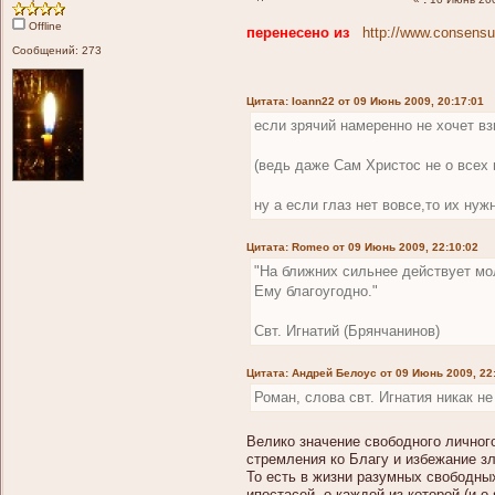
Offline
перенесено из
http://www.consensu
Сообщений: 273
Цитата: Ioann22 от 09 Июнь 2009, 20:17:01
если зрячий намеренно не хочет вз
(ведь даже Сам Христос не о всех 
ну а если глаз нет вовсе,то их ну
Цитата: Romeo от 09 Июнь 2009, 22:10:02
"На ближних сильнее действует мол
Ему благоугодно."
Свт. Игнатий (Брянчанинов)
Цитата: Андрей Белоус от 09 Июнь 2009, 22
Роман, слова свт. Игнатия никак н
Велико значение свободного личного
стремления ко Благу и избежание з
То есть в жизни разумных свободны
ипостасей, о каждой из которой (и 