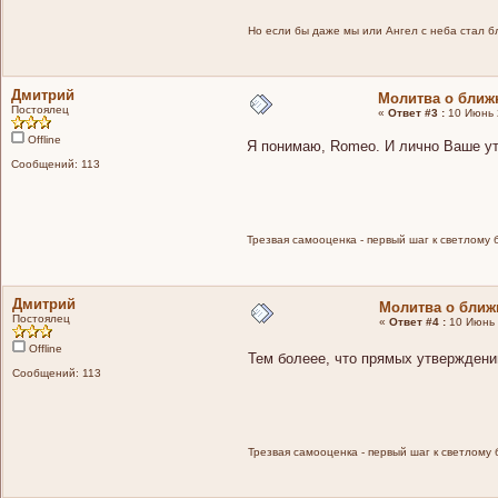
Но если бы даже мы или Ангел с неба стал бла
Дмитрий
Молитва о ближ
Постоялец
«
Ответ #3 :
10 Июнь 2
Offline
Я понимаю, Romeo. И лично Ваше ут
Сообщений: 113
Трезвая самооценка - первый шаг к светлому 
Дмитрий
Молитва о ближ
Постоялец
«
Ответ #4 :
10 Июнь 
Offline
Тем болеее, что прямых утверждени
Сообщений: 113
Трезвая самооценка - первый шаг к светлому 