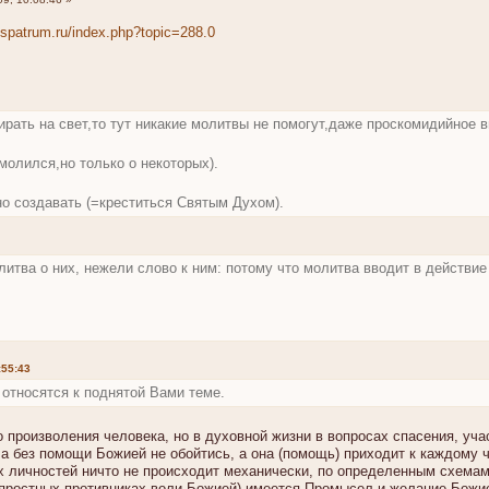
spatrum.ru/index.php?topic=288.0
ирать на свет,то тут никакие молитвы не помогут,даже проскомидийное 
молился,но только о некоторых).
жно создавать (=креститься Святым Духом).
итва о них, нежели слово к ним: потому что молитва вводит в действие
:55:43
е относятся к поднятой Вами теме.
 произволения человека, но в духовной жизни в вопросах спасения, учас
ла без помощи Божией не обойтись, а она (помощь) приходит к каждому
х личностей ничто не происходит механически, по определенным схема
о яростных противниках воли Божией) имеется Промысел и желание Божие 