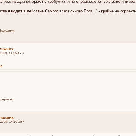
в реализации которых не требуется и не спрашивается согласие или же
литва
вводит
в действие Самого всесильного Бога..." - крайне не корректн
будущему.
ближних
009, 14:05:07 »
46
будущему.
ближних
2009, 14:16:20 »