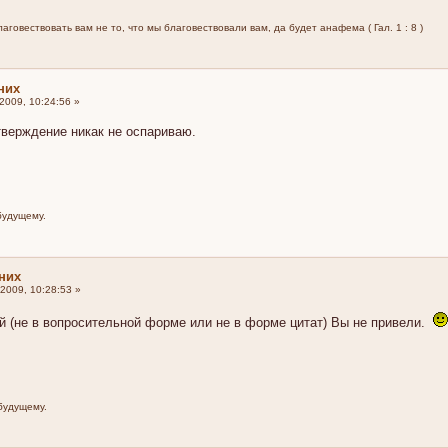
говествовать вам не то, что мы благовествовали вам, да будет анафема ( Гал. 1 : 8 )
них
009, 10:24:56 »
верждение никак не оспариваю.
будущему.
них
2009, 10:28:53 »
й (не в вопросительной форме или не в форме цитат) Вы не привели.
будущему.