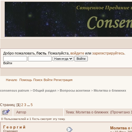
Добро пожаловать,
Гость
. Пожалуйста,
войдите
или
зарегистрируйтесь
.
Войти
Начало
Помощь
Поиск
Войти
Регистрация
consensus patrum
>
Общий раздел
>
Вопросы аскетики
>
Молитва о ближних
Страниц: [
1
]
2
3
...
5
Автор
Тема: Молитва о ближних (Прочитано 
0 Пользователей и 1 Гость смотрят эту тему.
Г е о р г и й
Молитва о
Старожил
«
:
10 Июнь 200