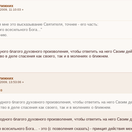
ближних
2009, 11:10:03 »
ся мне это высказывание Святителя, точнее - его часть:
го всесильного Бога..."
нию.
ого благого духовного произволения, чтобы ответить на него Своим де
во в деле спасения как своего, так и в молениях о ближнем.
ближних
2009, 13:53:06 »
03
дного благого духовного произволения, чтобы ответить на него Своим д
тво в деле спасения как своего, так и в молениях о ближнем.
дного благого духовного произволения, чтобы ответить на него Своим дей
 всесильного Бога... - это (с позволения сказать) - принцип действия ме