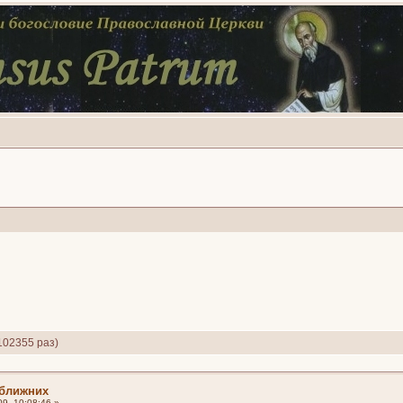
102355 раз)
 ближних
9, 10:08:46 »