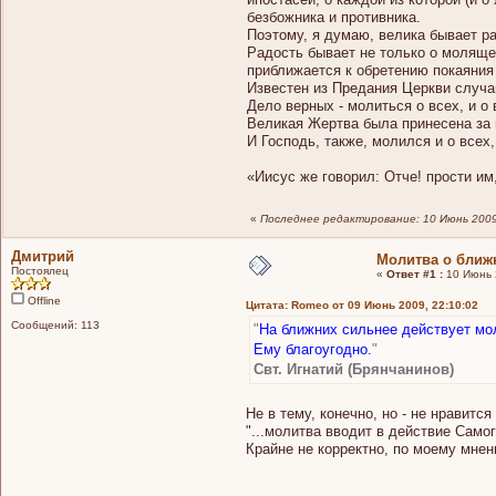
безбожника и противника.
Поэтому, я думаю, велика бывает ра
Радость бывает не только о молящем
приближается к обретению покаяния 
Известен из Предания Церкви случа
Дело верных - молиться о всех, и о 
Великая Жертва была принесена за в
И Господь, также, молился и о всех,
«Иисус же говорил: Отче! прости им
«
Последнее редактирование: 10 Июнь 2009,
Дмитрий
Молитва о ближ
Постоялец
«
Ответ #1 :
10 Июнь 2
Offline
Цитата: Romeo от 09 Июнь 2009, 22:10:02
Сообщений: 113
"
На ближних сильнее действует мол
Ему благоугодно.
"
Свт. Игнатий (Брянчанинов)
Не в тему, конечно, но - не нравитс
"...молитва вводит в действие Самог
Крайне не корректно, по моему мнен