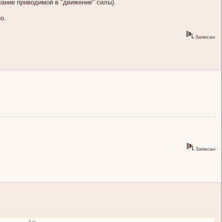
лание приводимой в "движение" силы).
о.
Записан
Записан