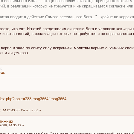
о всесильного Бога... - это (с позволения сказать) - принцип действия м
ий, в реализации которых не требуется и не спрашивается согласие или
итва вводит в действие Самого всесильного Бога..." - крайне не коррект
аете, что свт. Игнатий представлял синергию Бога и человека как «прин
 иных аналогий, в реализации которых не требуется и не спрашивается 
ий верил и знал по опыту силу искренней молитвы верных о ближних своих
» и лицемеров.
:
8:46
index.php?topic=288.msg3664#msg3664
14:20:43 от Г е о р г и й
»
ближних
009, 14:35:19 »