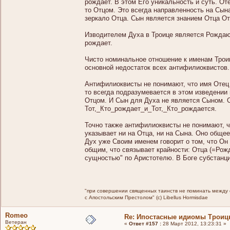
рождает. В этом Его уникальность и суть. О
то Отцом. Это всегда направленность на Сына
зеркало Отца. Сын является знанием Отца От
Изводителем Духа в Троице является Рождаю
рождает.
Чисто номинальное отношение к именам Троицы
основной недостаток всех антифилиоквистов.
Антифилиоквисты не понимают, что имя Отец 
то всегда подразумевается в этом изведении 
Отцом. И Сын для Духа не является Сыном. С
Тот,_Кто_рождает_и_Тот,_Кто_рождается.
Точно также антифилиоквисты не понимают, чт
указывает ни на Отца, ни на Сына. Оно общее 
Дух уже Своим именем говорит о том, что Он
общим, что связывает крайности: Отца (=Рож
сущностью" по Аристотелю. В Боге субстанци
"при совершении священных таинств не поминать между св
с Апостольским Престолом" (c) Libellus Hormisdae
Romeo
Re: Ипостасные идиомы Трои
Ветеран
«
Ответ #157 :
28 Март 2012, 13:23:31 »