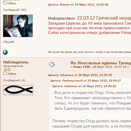
Offline
Цитата: Romeo от 19 Март 2012, 13:51:46
Сообщений: 621
22.03.12 Греческий иер
Информативно:
Западная Церковь до XII века признавала С
проходил при участии легатов православного 
Собор категорически отверг добавление Filio
УПЦ МП
Но если бы даже мы или Ангел с неба стал благовествоват
Наблюдатель
Re: Ипостасные идиомы Трои
Пользователь
«
Ответ #158 :
28 Март 2012, 16:41:10 »
Offline
Цитата: Iohannes от 26 Март 2012, 21:30:29
Сообщений: 61
Цитата: Любопытный от 15 Март 2012, 15:55:57
Цитата: Iohannes от 15 Март 2012, 14:49:22
Все дело в отцовстве Отца. Отец означае
Того, Кто примыкает непосредственно к 
связь), то это будет означать, что Рожд
быть Единородным, так как образуется бра
Почему отцовство Отца должно быть первич
называем Отцом для краткости, а не потому