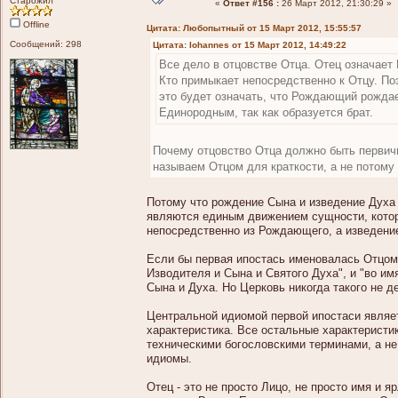
Старожил
«
Ответ #156 :
26 Март 2012, 21:30:29 »
Offline
Цитата: Любопытный от 15 Март 2012, 15:55:57
Сообщений: 298
Цитата: Iohannes от 15 Март 2012, 14:49:22
Все дело в отцовстве Отца. Отец означает
Кто примыкает непосредственно к Отцу. По
это будет означать, что Рождающий рождае
Единородным, так как образуется брат.
Почему отцовство Отца должно быть первичн
называем Отцом для краткости, а не потому 
Потому что рождение Сына и изведение Дух
являются единым движением сущности, кото
непосредственно из Рождающего, а изведен
Если бы первая ипостась именовалась Отцом 
Изводителя и Сына и Святого Духа", и "во им
Сына и Духа. Но Церковь никогда такого не д
Центральной идиомой первой ипостаси являет
характеристика. Все остальные характеристик
техническими богословскими терминами, а н
идиомы.
Отец - это не просто Лицо, не просто имя и 