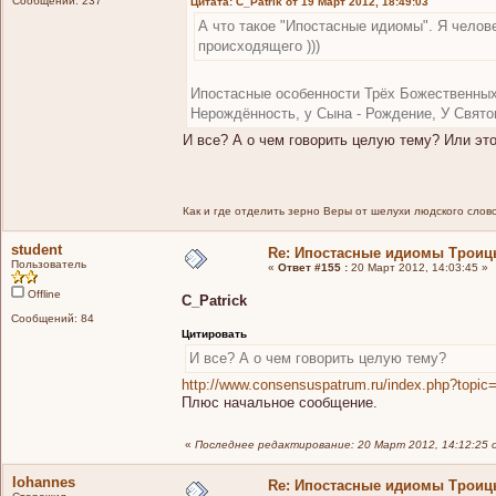
Сообщений: 237
Цитата: C_Patrik от 19 Март 2012, 18:49:03
А что такое "Ипостасные идиомы". Я челов
происходящего )))
Ипостасные особенности Трёх Божественных
Нерождённость, у Сына - Рождение, У Свято
И все? А о чем говорить целую тему? Или это
Как и где отделить зерно Веры от шелухи людского слов
student
Re: Ипостасные идиомы Трои
Пользователь
«
Ответ #155 :
20 Март 2012, 14:03:45 »
Offline
C_Patrick
Сообщений: 84
Цитировать
И все? А о чем говорить целую тему?
http://www.consensuspatrum.ru/index.php?top
Плюс начальное сообщение.
«
Последнее редактирование: 20 Март 2012, 14:12:25 о
Iohannes
Re: Ипостасные идиомы Трои