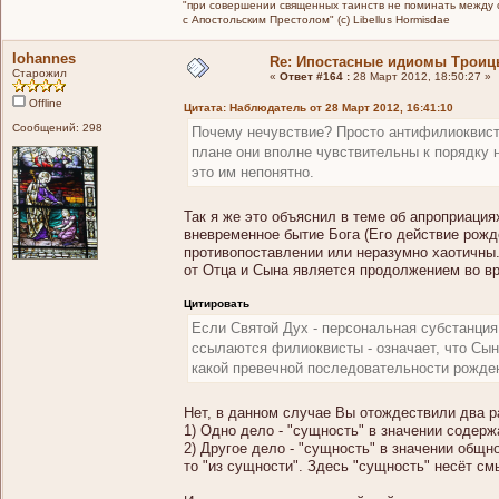
"при совершении священных таинств не поминать между св
с Апостольским Престолом" (c) Libellus Hormisdae
Iohannes
Re: Ипостасные идиомы Трои
Старожил
«
Ответ #164 :
28 Март 2012, 18:50:27 »
Offline
Цитата: Наблюдатель от 28 Март 2012, 16:41:10
Сообщений: 298
Почему нечувствие? Просто антифилиоквис
плане они вполне чувствительны к порядку 
это им непонятно.
Так я же это объяснил в теме об апроприация
вневременное бытие Бога (Его действие рожд
противопоставлении или неразумно хаотичны.
от Отца и Сына является продолжением во вр
Цитировать
Если Святой Дух - персональная субстанция
ссылаются филиоквисты - означает, что Сын
какой превечной последовательности рожде
Нет, в данном случае Вы отождествили два р
1) Одно дело - "сущность" в значении содер
2) Другое дело - "сущность" в значении общно
то "из сущности". Здесь "сущность" несёт см