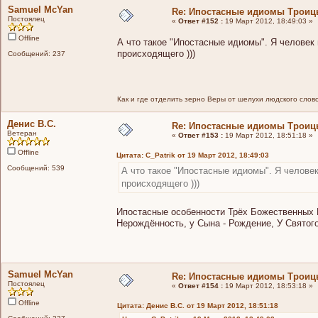
Samuel McYan
Re: Ипостасные идиомы Трои
Постоялец
«
Ответ #152 :
19 Март 2012, 18:49:03 »
Offline
А что такое "Ипостасные идиомы". Я человек 
происходящего )))
Сообщений: 237
Как и где отделить зерно Веры от шелухи людского слов
Денис В.С.
Re: Ипостасные идиомы Трои
Ветеран
«
Ответ #153 :
19 Март 2012, 18:51:18 »
Offline
Цитата: C_Patrik от 19 Март 2012, 18:49:03
Сообщений: 539
А что такое "Ипостасные идиомы". Я человек
происходящего )))
Ипостасные особенности Трёх Божественных 
Нерождённость, у Сына - Рождение, У Святог
Samuel McYan
Re: Ипостасные идиомы Трои
Постоялец
«
Ответ #154 :
19 Март 2012, 18:53:18 »
Offline
Цитата: Денис В.С. от 19 Март 2012, 18:51:18