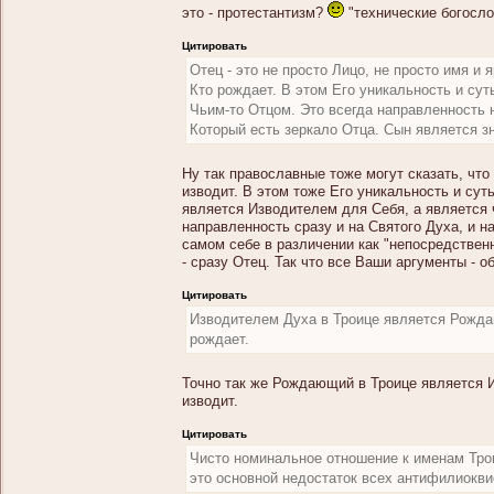
это - протестантизм?
"технические богосло
Цитировать
Отец - это не просто Лицо, не просто имя и
Кто рождает. В этом Его уникальность и су
Чьим-то Отцом. Это всегда направленность н
Который есть зеркало Отца. Сын является з
Ну так православные тоже могут сказать, что 
изводит. В этом тоже Его уникальность и сут
является Изводителем для Себя, а является ч
направленность сразу и на Святого Духа, и 
самом себе в различении как "непосредственн
- сразу Отец. Так что все Ваши аргументы - 
Цитировать
Изводителем Духа в Троице является Рожда
рождает.
Точно так же Рождающий в Троице является И
изводит.
Цитировать
Чисто номинальное отношение к именам Троиц
это основной недостаток всех антифилиокви