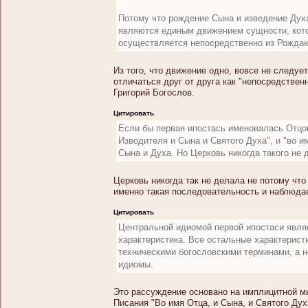
Потому что рождение Сына и изведение Ду
являются единым движением сущности, кот
осуществляется непосредственно из Рожда
Из того, что движение одно, вовсе не следуе
отличаться друг от друга как "непосредственн
Григорий Богослов.
Цитировать
Если бы первая ипостась именовалась Отцом
Изводителя и Сына и Святого Духа", и "во 
Сына и Духа. Но Церковь никогда такого не 
Церковь никогда так не делала не потому что 
именно такая последовательность и наблюда
Цитировать
Центральной идиомой первой ипостаси являе
характеристика. Все остальные характеристи
техническими богословскими терминами, а 
идиомы.
Это рассуждение основано на имплицитной мы
Писания "Во имя Отца, и Сына, и Святого Ду