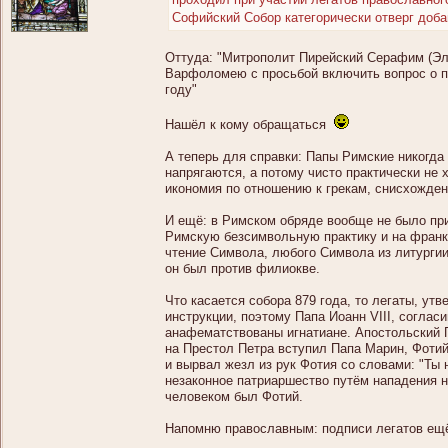
Софийский Собор категорически отверг доба
Оттуда: "Mитрополит Пирейский Серафим (Эл
Варфоломею с просьбой включить вопрос о п
году"
Нашёл к кому обращаться
А теперь для справки: Папы Римские никогда н
напрягаются, а потому чисто практически не
икономия по отношению к грекам, снисхожден
И ещё: в Римском обряде вообще не было прин
Римскую безсимвольную практику и на франко
чтение Символа, любого Символа из литургии.
он был против филиокве.
Что касается собора 879 года, то легаты, ут
инструкции, поэтому Папа Иоанн VIII, согла
анафематствованы игнатиане. Апостольский П
на Престол Петра вступил Папа Марин, Фотий
и вырвал жезл из рук Фотия со словами: "Ты
незаконное патриаршество путём нападения н
человеком был Фотий.
Напомню православным: подписи легатов ещё 