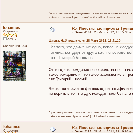
"при совершении священных таинств не поминать между св
с Апостольским Престолом" (c) Libellus Hormisdae
Iohannes
Re: Ипостасные идиомы Трои
Старожил
«
Ответ #161 :
28 Март 2012, 18:15:48 »
Offline
Цитата: Наблюдатель от 28 Март 2012, 16:41:10
Сообщений: 298
Из того, что движение одно, вовсе не следу
отличаться друг от друга как "непосредствен
свт. Григорий Богослов.
От того, что рождение непосредственно, а ис
такое рождение и что такое исхождение в Тро
свт.Григорий Нисский.
Чисто логически ни филиокве, ни антифилиок
не верить в то, что Дух исходит чрез Сына, а
"при совершении священных таинств не поминать между св
с Апостольским Престолом" (c) Libellus Hormisdae
Iohannes
Re: Ипостасные идиомы Трои
Старожил
«
Ответ #162 :
28 Март 2012, 18:19:39 »