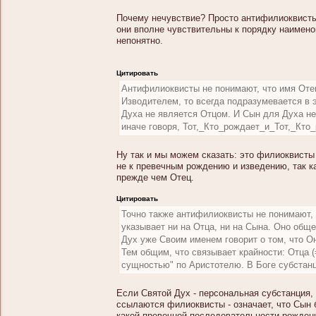
Почему нечувствие? Просто антифилиоквист
они вполне чувствительны к порядку наимено
непонятно.
Цитировать
Антифилиоквисты не понимают, что имя Отец
Изводителем, то всегда подразумевается в 
Духа не является Отцом. И Сын для Духа не
иначе говоря, Тот,_Кто_рождает_и_Тот,_Кто
Ну так и мы можем сказать: это филиоквисты
не к превечным рождению и изведению, так к
прежде чем Отец.
Цитировать
Точно также антифилиоквисты не понимают, ч
указывает ни на Отца, ни на Сына. Оно общее
Дух уже Своим именем говорит о том, что О
Тем общим, что связывает крайности: Отца 
сущностью" по Аристотелю. В Боге субстанц
Если Святой Дух - персональная субстанция,
ссылаются филиоквисты - означает, что Сын 
какой превечной последовательности рождени