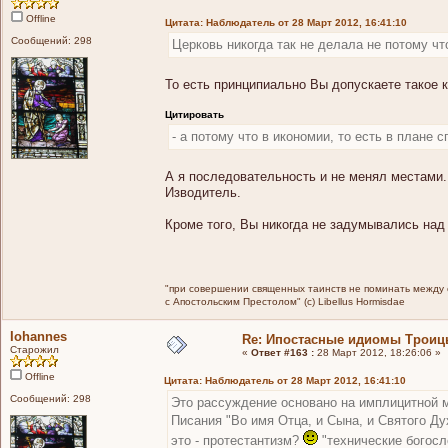
Offline
Цитата: Наблюдатель от 28 Март 2012, 16:41:10
Сообщений: 298
Церковь никогда так не делала не потому чт
То есть принципиально Вы допускаете такое 
Цитировать
- а потому что в икономии, то есть в плане
А я последовательность и не менял местами.
Изводитель.
Кроме того, Вы никогда не задумывались над
"при совершении священных таинств не поминать между св
с Апостольским Престолом" (c) Libellus Hormisdae
Iohannes
Re: Ипостасные идиомы Трои
Старожил
«
Ответ #163 :
28 Март 2012, 18:26:06 »
Offline
Цитата: Наблюдатель от 28 Март 2012, 16:41:10
Сообщений: 298
Это рассуждение основано на имплицитной м
Писания "Во имя Отца, и Сына, и Святого Д
это - протестантизм?
"технические богосл