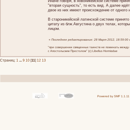
Иначе говоря, в новоникейской системе принят
"вторая сущность", то есть вид. А далее идёт
двое из них имеют происхождение от одного и
В староникейской латинской системе принято
цитату из блж.Августина о двух телах, котор
лицом.
«
Последнее редактирование: 28 Март 2012, 18:59:00 
"при совершении священных таинств не поминать между св
с Апостольским Престолом" (c) Libellus Hormisdae
Страниц:
1
...
9
10
[
11
]
12
13
Powered by SMF 1.1.11