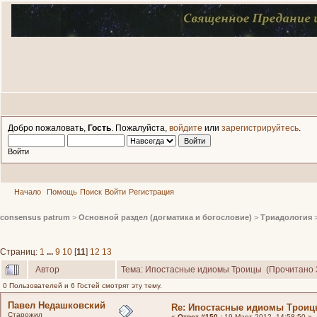
Добро пожаловать,
Гость
. Пожалуйста,
войдите
или
зарегистрируйтесь
.
Войти
Начало
Помощь
Поиск
Войти
Регистрация
consensus patrum
>
Основной раздел (догматика и богословие)
>
Триадология
Страниц:
1
...
9
10
[
11
]
12
13
Автор
Тема: Ипостасные идиомы Троицы (Прочитано 
0 Пользователей и 6 Гостей смотрят эту тему.
Павел Недашковский
Re: Ипостасные идиомы Трои
Старожил
«
Ответ #150 :
19 Март 2012, 14:58:50 »