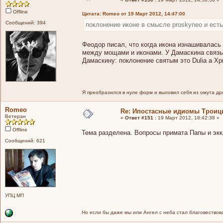
Offline
Цитата: Romeo от 19 Март 2012, 14:47:00
Сообщений: 394
поклонение иконе в смысле proskyneo и есть
Феодор писал, что когда икона изнашивалась 
между мощами и иконами. У Дамаскина связь 
Дамаскину: поклонение святым это Dulia а Хри
Я преобразился в нуле форм и выловил себя из омута др
Romeo
Re: Ипостасные идиомы Трои
Ветеран
«
Ответ #151 :
19 Март 2012, 18:42:38 »
Offline
Тема разделена. Вопросы примата Папы и экк
Сообщений: 621
УПЦ МП
Но если бы даже мы или Ангел с неба стал благовествоват