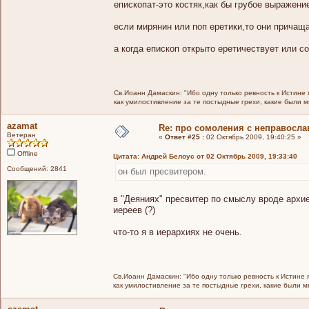
епископат-это костяк,как бы грубое выражен
если мирянин или поп еретики,то они причащ
а когда епископ открыто еретичествует или с
Св.Иоанн Дамаскин: "Ибо одну только ревность к Истине 
как умилостивление за те постыдные грехи, какие были 
azamat
Re: про сомоления с неправосл
Ветеран
«
Ответ #25 :
02 Октябрь 2009, 19:40:25 »
Offline
Цитата: Андрей Белоус от 02 Октябрь 2009, 19:33:40
Сообщений: 2841
он был пресвитером.
в "Деяниях" пресвитер по смыслу вроде архие
иереев (?)
что-то я в иерархиях не очень.
Св.Иоанн Дамаскин: "Ибо одну только ревность к Истине 
как умилостивление за те постыдные грехи, какие были 