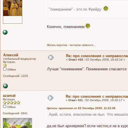
"помиранием" - это по Фрейду
Конечно, поминанием
Жизнь коротка - потерпи немного...
Алексей
Re: про сомоления с неправосл
глобальный модератор
«
Ответ #20 :
02 Октябрь 2009, 18:42:16 »
Ветеран
Лучше "пониманием". Пониманием спасаетс
Offline
Сообщений: 1225
azamat
Re: про сомоления с неправосл
Ветеран
«
Ответ #21 :
02 Октябрь 2009, 19:30:17 »
Offline
Цитата: npomonon от 02 Октябрь 2009, 11:22:49
Сообщений: 2841
Арий, кстати, епископом не был. Что мешало
да,не был архиереем? если честно,я не в кур