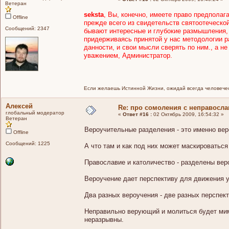
Ветеран
seksta
, Вы, конечно, имеете право предполаг
Offline
прежде всего из свидетельств святоотеческой
Сообщений: 2347
бывают интересные и глубокие размышления, 
придерживаясь принятой у нас методологии ра
данности, и свои мысли сверять по ним., а н
уважением, Администратор.
Если желаешь Истинной Жизни, ожидай всегда человечес
Алексей
Re: про сомоления с неправосл
глобальный модератор
«
Ответ #16 :
02 Октябрь 2009, 16:54:32 »
Ветеран
Вероучительные разделения - это именно ве
Offline
Сообщений: 1225
А что там и как под них может маскироваться
Православие и католичество - разделены вер
Вероучение дает перспективу для движения у
Два разных вероучения - две разных перспект
Неправильно верующий и молиться будет мимо
неразрывны.