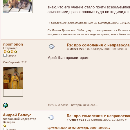
знаю,что его учение стало почти всеобъемл
арианскими,православные туда не ходили,а 
«
Последнее редактирование: 02 Октябрь 2009, 19:41:3
Св.Иоанн Дамаскин: "Ибо одну только ревность к Истине 
как умилостивление за те постыдные грехи, какие были 
npomonon
Re: про сомоления с неправосл
Старожил
«
Ответ #22 :
02 Октябрь 2009, 19:33:08 »
Offline
Арий был пресвитером.
Сообщений: 317
Жизнь коротка - потерпи немного...
Андрей Белоус
Re: про сомоления с неправосл
глобальный модератор
«
Ответ #23 :
02 Октябрь 2009, 19:33:40 »
Ветеран
Цитата: ioann от 02 Октябрь 2009, 19:30:17
Offline