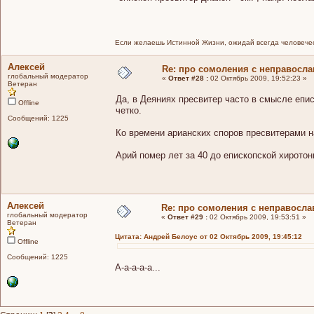
Если желаешь Истинной Жизни, ожидай всегда человечес
Алексей
Re: про сомоления с неправосл
глобальный модератор
«
Ответ #28 :
02 Октябрь 2009, 19:52:23 »
Ветеран
Да, в Деяниях пресвитер часто в смысле епис
Offline
четко.
Сообщений: 1225
Ко времени арианских споров пресвитерами н
Арий помер лет за 40 до епископской хиротон
Алексей
Re: про сомоления с неправосл
глобальный модератор
«
Ответ #29 :
02 Октябрь 2009, 19:53:51 »
Ветеран
Цитата: Андрей Белоус от 02 Октябрь 2009, 19:45:12
Offline
Сообщений: 1225
А-а-а-а-а...