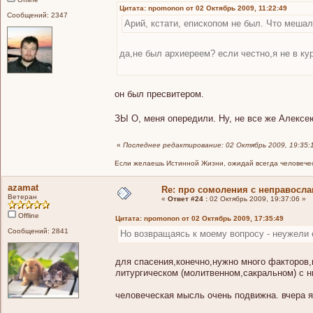
Цитата: npomonon от 02 Октябрь 2009, 11:22:49
Сообщений: 2347
Арий, кстати, епископом не был. Что мешал
да,не был архиереем? если честно,я не в ку
он был пресвитером.
ЗЫ О, меня опередили. Ну, не все же Алекс
«
Последнее редактирование: 02 Октябрь 2009, 19:35:
Если желаешь Истинной Жизни, ожидай всегда человечес
azamat
Re: про сомоления с неправосл
Ветеран
«
Ответ #24 :
02 Октябрь 2009, 19:37:06 »
Offline
Цитата: npomonon от 02 Октябрь 2009, 17:35:49
Сообщений: 2841
Но возвращаясь к моему вопросу - неужели 
для спасения,конечно,нужно много факторов,
литургическом (молитвенном,сакральном) с н
человеческая мысль очень подвижна. вчера я 