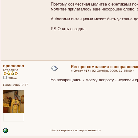
Поэтому совместная молитва с еретиками пон
молитве прилагалось еще нехорошее слово, 
А благими интенциями может быть устлана до
PS Опять опоздал.
npomonon
Re: про сомоления с неправосл
Старожил
«
Ответ #17 :
02 Октябрь 2009, 17:35:49 »
Offline
Но возвращаясь к моему вопросу - неужели е
Сообщений: 317
Жизнь коротка - потерпи немного...