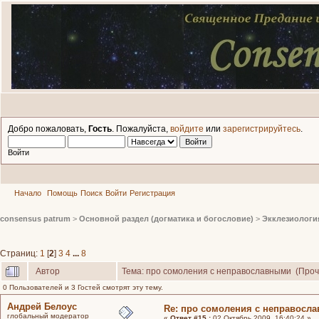
Добро пожаловать,
Гость
. Пожалуйста,
войдите
или
зарегистрируйтесь
.
Войти
Начало
Помощь
Поиск
Войти
Регистрация
consensus patrum
>
Основной раздел (догматика и богословие)
>
Экклезиологи
Страниц:
1
[
2
]
3
4
...
8
Автор
Тема: про сомоления с неправославными (Проч
0 Пользователей и 3 Гостей смотрят эту тему.
Андрей Белоус
Re: про сомоления с неправосл
глобальный модератор
«
Ответ #15 :
02 Октябрь 2009, 16:40:24 »