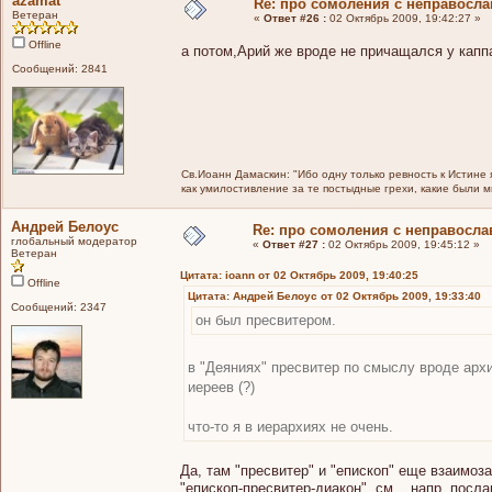
azamat
Re: про сомоления с неправосл
Ветеран
«
Ответ #26 :
02 Октябрь 2009, 19:42:27 »
Offline
а потом,Арий же вроде не причащался у капп
Сообщений: 2841
Св.Иоанн Дамаскин: "Ибо одну только ревность к Истине 
как умилостивление за те постыдные грехи, какие были 
Андрей Белоус
Re: про сомоления с неправосл
глобальный модератор
«
Ответ #27 :
02 Октябрь 2009, 19:45:12 »
Ветеран
Цитата: ioann от 02 Октябрь 2009, 19:40:25
Offline
Цитата: Андрей Белоус от 02 Октябрь 2009, 19:33:40
Сообщений: 2347
он был пресвитером.
в "Деяниях" пресвитер по смыслу вроде архи
иереев (?)
что-то я в иерархиях не очень.
Да, там "пресвитер" и "епископ" еще взаимоз
"епископ-пресвитер-диакон" см. , напр. посл