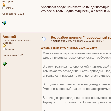
Ветеран
Ареопагит вроде намекает на их единосущие, 
Offline
что все ангелы - одна сущность, а степени и
Сообщений: 1225
Алексей
Re: разбор понятия "первородный гр
глобальный модератор
«
Ответ #466 :
09 Февраль 2010, 19:46:09 »
Ветеран
Цитата: seksta от 09 Февраль 2010, 13:15:40
Offline
Мне кажется перспективнее мыслить в том н
Сообщений: 1225
здесь природная закономерность. Требуется
В этом разница человеческой и ангельской 
Там какая-то разъединенность природы. Пад
ангельская природа - это отдельная сущност
В случае с человечеством индивидуальный а
"механизм сцепки", какие-то нерасторжимые
В эпизоде грехопадения сюжет описывает н
Адаму и тот соглашается. Если говорить со