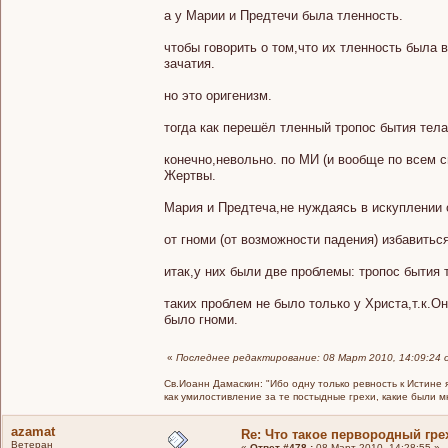
а у Марии и Предтечи была тленность.
чтобы говорить о том,что их тленность была
зачатия.
но это оригенизм.
тогда как перешёл тленный тропос бытия тела
конечно,невольно. по МИ (и вообще по всем с
Жертвы.
Мария и Предтеча,не нуждаясь в искуплении 
от гноми (от возможности падения) избавитьс
итак,у них были две проблемы: тропос бытия 
таких проблем не было только у Христа,т.к.Он
было гноми.
«
Последнее редактирование: 08 Март 2010, 14:09:24 
Св.Иоанн Дамаскин: "Ибо одну только ревность к Истине 
как умилостивление за те постыдные грехи, какие были 
azamat
Re: Что такое первородный гре
Ветеран
«
Ответ #478 :
08 Март 2010, 14:28:55 »