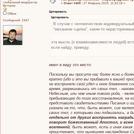
глобальный модератор
«
Ответ #469 :
27 Февраль 2010, 11:42:18 »
Ветеран
Цитировать
Offline
Цитировать
Сообщений: 2347
В случае с человечеством индивидуальный 
"механизм сцепки", какие-то нерасторжимы
эта мысль (о взаимозависимости людей) есть
если найду, приведу.
имел в виду это место:
Поскольку вы просите нас более ясно и бо
кратко (ибо и это вы прибавили к вашей про
не восприняли свой удел и оное блаженное 
время, разрешившись от своих тел, - назов
Небесным, или чем иным такого рода, - явл
пребывающее до того восстановления, на к
представили свидетельствами Писания и изре
указали на то, что, быть может, сие явля
своих тел, с которыми они подвизались; а 
отдельно от других воспринять награды
говорит божественный Апостол, и всем
вселенной
; быть может, есть и иная какая
проистекает, что нынешнее наслаждение Св