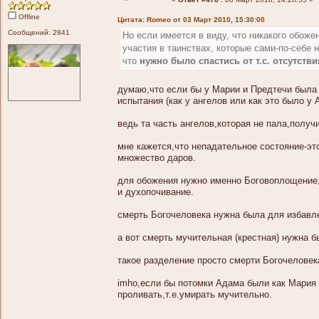
Offline
Цитата: Romeo от 03 Март 2010, 15:30:00
Сообщений: 2841
Но если имеется в виду, что никакого обож
участия в таинствах, которые сами-по-себе н
что
нужно было спастись от т.с. отсутств
думаю,что если бы у Марии и Предтечи была 
испытания (как у ангелов или как это было у
ведь та часть ангелов,которая не пала,получ
мне кажется,что непадательное состояние-эт
множество даров.
для обожения нужно именно Боговоплощение,
и духопочивание.
смерть Богочеловека нужна была для избавле
а вот смерть мучительная (крестная) нужна б
такое разделение просто смерти Богочеловек
imho,если бы потомки Адама были как Мария
проливать,т.е.умирать мучительно.