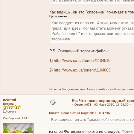
была спасена от греха,даже если этот моме
Как видишь, он это "спасение" понимает в то
Цитировать
Как следует из слов св. Фотия, моментом, 
греха, для Девы мог бы стать момент отказа
Раба Господня" и есть домостроительство с
творением.
P.S. Обещанный торрент-файлы:
1)
http://www.ex.ua/torrent/1104510
2)
http://www.ex.ua/torrent/1104663
Но если бы даже мы или Ангел с неба стал благовествоват
azamat
Re: Что такое первородный гре
Ветеран
«
Ответ #473 :
03 Март 2010, 13:58:30 »
Offline
Цитата: Romeo от 03 Март 2010, 11:47:07
Сообщений: 2841
Как видишь, он это "спасение" понимает в то
из слов Фотия,конечно,это не следует. Фотий