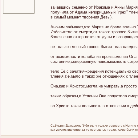
зачавшись семенно от Иоакима и Анны,Мария 
получила от Адама непорицаемый "грех" тлен
в самый момент творения Девы).
Аноним забывает,что Мария не брала вольно 
Избавителе от смерти,от такого тропоса быти
болезненно отторгается от души и возвращает
не только тленный тропос бытия тела следов
от возможности колебания произволения Она 
состояние,совершенную невозможность согре
тело Её,с зачатия-крещения потенциально св
тления,т.е.было в таких же отношениях с тле
Она,как и Христос,могла не умирать,а просто
таким образом,в Успении Она попустила смер
во Христе такая вольность в отношении к де
Св.Иоанн Дамаскин: "Ибо одну только ревность к Истине 
как умилостивление за те постыдные грехи, какие были 