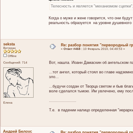
Телесность и является "механизмом сцепки"
Когда о муже и жене говорится, что они буду
реальность образуется на уровне душевного и
seksta
Re: разбор понятия "первородный гр
Ветеран
«
Ответ #468 :
10 Февраль 2010, 04:49:53 »
Offline
Вот, нашла. Иоанн Дамаскин об ангельском п
Сообщений: 714
...тот ангел, который стоял во главе надземн
зло...
...будучи создан от Творца светом и быв благ
воле сделался тьмою. Им увлечено, ему пос
.......................
Елена
Т.е. в падении налицо определенная "иерархи
Андрей Белоус
Re: разбор понятия "первородный гр