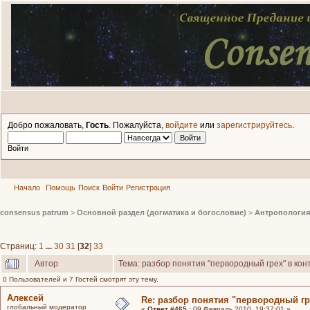
Добро пожаловать,
Гость
. Пожалуйста,
войдите
или
зарегистрируйтесь
.
Войти
Начало
Помощь
Поиск
Войти
Регистрация
consensus patrum
>
Основной раздел (догматика и богословие)
>
Антропология
Страниц:
1
...
30
31
[
32
]
33
Автор
Тема: разбор понятия "первородный грех" в кон
0 Пользователей и 7 Гостей смотрят эту тему.
Алексей
Re: разбор понятия "первородный гр
глобальный модератор
«
Ответ #465 :
09 Февраль 2010, 19:37:01 »