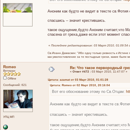
Аноним как будто не видит в тексте св.Фотия
спасшись -- значит крестившись.
такое ощущение,будто Аноним считает,что Мар
спасена от греха,даже если этот момент спас
«
Последнее редактирование: 03 Март 2010, 01:09:54 
Св.Иоанн Дамаскин: "Ибо одну только ревность к Истине 
как умилостивление за те постыдные грехи, какие были 
Romeo
Re: Что такое первородный гре
Ветеран
«
Ответ #472 :
03 Март 2010, 11:47:07 »
Offline
Цитата: azamat от 03 Март 2010, 01:01:28
Сообщений: 621
Цитата: Romeo от 02 Март 2010, 20:16:04
Вот его обоснование этому по Св.Отцам:
ht
Аноним как будто не видит в тексте св.Фоти
спасшись -- значит крестившись.
УПЦ МП
такое ощущение,будто Аноним считает,что Ма