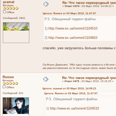
azamat
Re: Что такое первородный гре
Ветеран
«
Ответ #474 :
03 Март 2010, 14:09:21 »
Offline
Цитата: Romeo от 03 Март 2010, 11:47:07
Сообщений: 2841
P.S. Обещанный торрент-файлы:
1)
http://www.ex.ua/torrent/1104510
2)
http://www.ex.ua/torrent/1104663
спасибо. уже загрузилось больше половины с
Св.Иоанн Дамаскин: "Ибо одну только ревность к Истине 
как умилостивление за те постыдные грехи, какие были 
Romeo
Re: Что такое первородный гре
Ветеран
«
Ответ #475 :
03 Март 2010, 15:16:25 »
Offline
Цитата: azamat от 03 Март 2010, 14:09:21
Сообщений: 621
Цитата: Romeo от 03 Март 2010, 11:47:07
P.S. Обещанный торрент-файлы:
1)
http://www.ex.ua/torrent/1104510