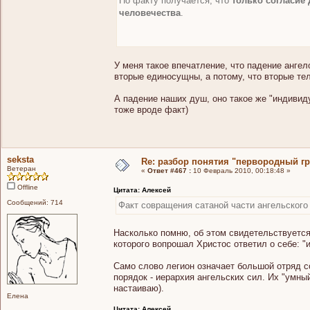
По факту получается, что
только согласие
человечества
.
У меня такое впечатление, что падение ангел
вторые единосущны, а потому, что вторые те
А падение наших душ, оно такое же "индивиду
тоже вроде факт)
seksta
Re: разбор понятия "первородный гр
Ветеран
«
Ответ #467 :
10 Февраль 2010, 00:18:48 »
Offline
Цитата: Алексей
Сообщений: 714
Факт совращения сатаной части ангельского
Насколько помню, об этом свидетельствуется:
которого вопрошал Христос ответил о себе: "
Само слово легион означает большой отряд со
порядок - иерархия ангельских сил. Их "умный
настаиваю).
Елена
Цитата: Алексей