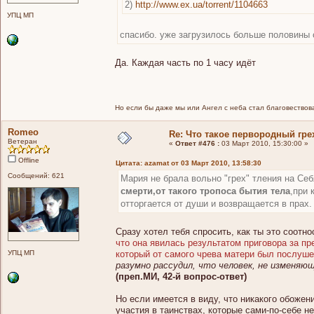
2)
http://www.ex.ua/torrent/1104663
УПЦ МП
спасибо. уже загрузилось больше половины 
Да. Каждая часть по 1 часу идёт
Но если бы даже мы или Ангел с неба стал благовествоват
Romeo
Re: Что такое первородный гре
Ветеран
«
Ответ #476 :
03 Март 2010, 15:30:00 »
Offline
Цитата: azamat от 03 Март 2010, 13:58:30
Сообщений: 621
Мария не брала вольно "грех" тления на Се
смерти,от такого тропоса бытия тела
,при 
отторгается от души и возвращается в прах.
Сразу хотел тебя спросить, как ты это соотн
что она явилась результатом приговора за п
УПЦ МП
который от самого чрева матери был послуше
разумно рассудил, что человек, не изменяю
(преп.МИ, 42-й вопрос-ответ)
Но если имеется в виду, что никакого обоже
участия в таинствах, которые сами-по-себе не