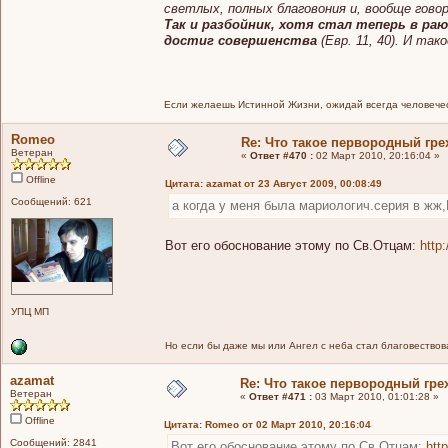
светлых, полных благовония и, вообще говор
Так и разбойник, хотя стал теперь в ра
достиг совершенства
(Евр. 11, 40). И так
Если желаешь Истинной Жизни, ожидай всегда человечес
Romeo
Re: Что такое первородный гре
Ветеран
«
Ответ #470 :
02 Март 2010, 20:16:04 »
Offline
Цитата: azamat от 23 Август 2009, 00:08:49
Сообщений: 621
а когда у меня была мариологич.серия в жж
Вот его обоснование этому по Св.Отцам:
http
УПЦ МП
Но если бы даже мы или Ангел с неба стал благовествоват
azamat
Re: Что такое первородный гре
Ветеран
«
Ответ #471 :
03 Март 2010, 01:01:28 »
Offline
Цитата: Romeo от 02 Март 2010, 20:16:04
Сообщений: 2841
Вот его обоснование этому по Св.Отцам:
htt