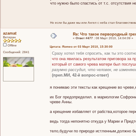
что нужно было спастись от т.с. отсутствия н
Но если бы даже мы или Ангел с неба стал благовествоват
azamat
Re: Что такое первородный гре
Ветеран
«
Ответ #477 :
08 Март 2010, 14:04:09 »
Offline
Цитата: Romeo от 03 Март 2010, 15:30:00
Сообщений: 2841
Сразу хотел тебя спросить, как ты это соот
что она явилась результатом приговора за 
который от самого чрева матери был послуш
разумно рассудил, что человек, не изменя
(преп.МИ, 42-й вопрос-ответ)
я понимаю эти тексты как крещение во чреве
их Бог предопределил. в мариологии Софрон
чреве Анны.
а крещение избавляет от рабства,которое пер
ведь тогда непонятно откуда у Марии и Пред
тело,будучи по природе истленным,должно бы