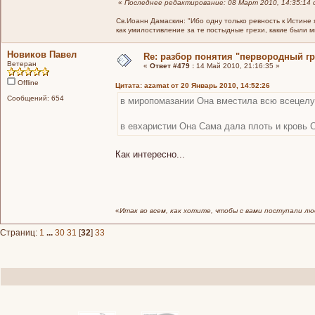
«
Последнее редактирование: 08 Март 2010, 14:35:14 
Св.Иоанн Дамаскин: "Ибо одну только ревность к Истине 
как умилостивление за те постыдные грехи, какие были 
Новиков Павел
Re: разбор понятия "первородный гр
Ветеран
«
Ответ #479 :
14 Май 2010, 21:16:35 »
Offline
Цитата: azamat от 20 Январь 2010, 14:52:26
Сообщений: 654
в миропомазании Она вместила всю всецелу
в евхаристии Она Сама дала плоть и кровь 
Как интересно...
«
Итак во всем, как хотите, чтобы с вами поступали лю
Страниц:
1
...
30
31
[
32
]
33