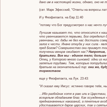
дано им в настоящей жизни, однако, оно не 
(свт. Марк Эфесский, "Ответы на вопросы лат
И у Феофилакта. на Евр.11:40
"потому что Бог предусмотрел о нас нечто лу
Лучшим называет то, что относится к наше
что увенчиваются первыми, Бог определил для
увенчаны, но: дабы не без нас достигли с
залог к чести. Иначе откуда у них сила - 
пред Богом? Совершенство они приимут тогда
получении венцов ожидают нас?
Напротив, 
братьями. Все мы - единое тело; больше
Отец, у Которого много сыновей: одни из ни
запятые трудами. Тем, которые потрудилис
братьев на окончательный пир:
они же, бу
торжеством
.
еще у Феофилакта, на Лук. 23:43:
"И сказал ему Иисус: истинно говорю тебе, н
...Ибо разбойник хотя в раю или в Царствии,
всецелым обладанием благ. Как осужденные 
предназначенных наказаний, а почетные вхо
удостаиваются даров царских, так и святы