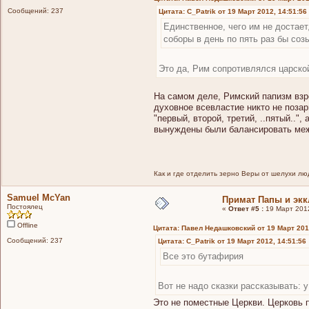
Сообщений: 237
Цитата: C_Patrik от 19 Март 2012, 14:51:56
Единственное, чего им не достает,
соборы в день по пять раз бы соз
Это да, Рим сопротивлялся царско
На самом деле, Римский папизм взр
духовное всевластие никто не поза
"первый, второй, третий, ..пятый.."
вынуждены были балансировать между
Как и где отделить зерно Веры от шелухи лю
Samuel McYan
Примат Папы и экк
Постоялец
«
Ответ #5 :
19 Март 2012
Offline
Цитата: Павел Недашковский от 19 Март 201
Сообщений: 237
Цитата: C_Patrik от 19 Март 2012, 14:51:56
Все это бутафирия
Вот не надо сказки рассказывать:
Это не поместные Церкви. Церковь п