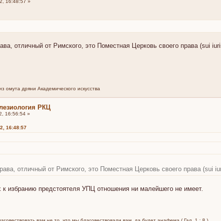
, 16:48:57 »
ва, отличный от Римского, это Поместная Церковь своего права (sui iuri
из омута дряни Академического искусства
лезиология РКЦ
, 16:56:54 »
2, 16:48:57
ава, отличный от Римского, это Поместная Церковь своего права (sui iur
рх к избранию предстоятеля УПЦ отношения ни малейшего не имеет.
говествовать вам не то, что мы благовествовали вам, да будет анафема ( Гал. 1 : 8 )