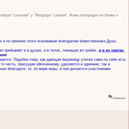
ообраз "сильная" у "Феодора "слабая", Фома посередке но ближе к
х и по причине этого осеняемым благодатию божественнаго Духа.
мо пребывает и в душах, и в телах, лежащих во гробах,
и в их чертах,
твия
ажается. Подобно тому, как дающая багряницу улитка сама по себе есть
, то честь, присущая облеченному, уделяется и одеянию; так и
нен благодати, то, по мере веры, и они делаются участниками
Записан