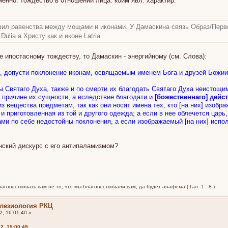
менно: тождество в отношении лица. коим явл. характир.
авил равенства между мощами и иконами. У Дамаскина связь Образ/Перв
ulia а Христу как и иконе Latria
 ипостасному тождеству, то Дамаскин - энергийному (см. Слова):
ию, допусти поклонение иконам, освящаемым именем Бога и друзей Божии
ы Святаго Духа, также и по смерти их благодать Святаго Духа неистощи
о причине их сущности, а вследствие благодати и
[божественнаго] дейс
з вещества предметам, так как они носят имена тех, кто [на них] изобр
и приготовленная из той и другого одежда; а если в нее облечется царь
и по себе недостойны поклонения, а если изображаемый [на них] испол
инский дискурс с его антипаламизмом?
говествовать вам не то, что мы благовествовали вам, да будет анафема ( Гал. 1 : 8 )
клезиология РКЦ
, 16:01:40 »
2, 15:00:49