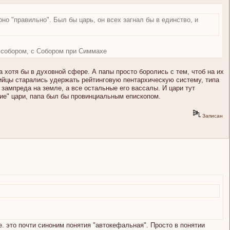
оно "правильно". Был бы царь, он всех загнал бы в единство, и
м собором, с Собором при Симмахе
хотя бы в духовной сфере. А папы просто боролись с тем, чтоб на их
тийцы старались удержать рейтинговую пентархическую систему, типа
т зампреда на земле, а все остальные его вассалы. И цари тут
кие" цари, папа был бы провинциальным епископом.
Записан
е. это почти синоним понятия "автокефальная". Просто в понятии