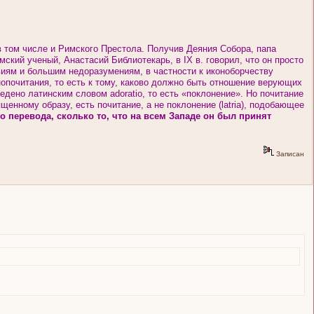
том числе и Римского Престола. Получив Деяния Собора, папа
мский ученый, Анастасий Библиотекарь, в IX в. говорил, что он просто
иям и большим недоразумениям, в частности к иконоборчеству
нопочитания, то есть к тому, каково должно быть отношение верующих
ведено латинским словом adoratio, то есть «поклонение». Но почитание
щенному образу, есть почитание, а не поклонение (latria), подобающее
 перевода, сколько то, что на всем Западе он был принят
Записан