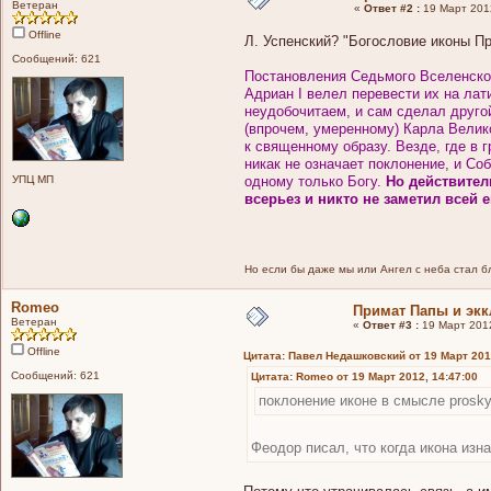
Ветеран
«
Ответ #2 :
19 Март 2012
Offline
Л. Успенский? "Богословие иконы П
Сообщений: 621
Постановления Седьмого Вселенског
Адриан I велел перевести их на лат
неудобочитаем, и сам сделал друго
(впрочем, умеренному) Карла Велико
к священному образу. Везде, где в 
никак не означает поклонение, и Со
УПЦ МП
одному только Богу.
Но действител
всерьез и никто не заметил всей 
Но если бы даже мы или Ангел с неба стал бла
Romeo
Примат Папы и экк
Ветеран
«
Ответ #3 :
19 Март 2012
Offline
Цитата: Павел Недашковский от 19 Март 201
Сообщений: 621
Цитата: Romeo от 19 Март 2012, 14:47:00
поклонение иконе в смысле prosky
Феодор писал, что когда икона изн