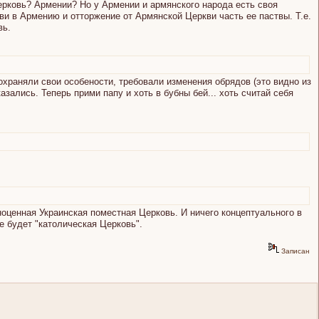
Церковь? Армении? Но у Армении и армянского народа есть своя
и в Армению и отторжение от Армянской Церкви часть ее паствы. Т.е.
вь.
сохраняли свои особености, требовали изменения обрядов (это видно из
азались. Теперь прими папу и хоть в бубны бей... хоть считай себя
ноценная Украинская поместная Церковь. И ничего концептуального в
е будет "католическая Церковь".
Записан