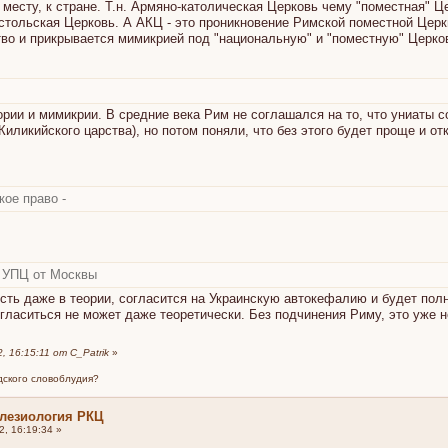
 месту, к стране. Т.н. Армяно-католическая Церковь чему "поместная" 
стольская Церковь. А АКЦ - это проникновение Римской поместной Церкв
ство и прикрывается мимикрией под "национальную" и "поместную" Церко
фории и мимикрии. В средние века Рим не соглашался на то, что униаты 
ликийского царства), но потом поняли, что без этого будет проще и отк
кое право -
м УПЦ от Москвы
усть даже в теории, согласится на Украинскую автокефалию и будет пол
гласиться не может даже теоретически. Без подчинения Риму, это уже н
 16:15:11 от C_Patrik
»
дского словоблудия?
клезиология РКЦ
, 16:19:34 »