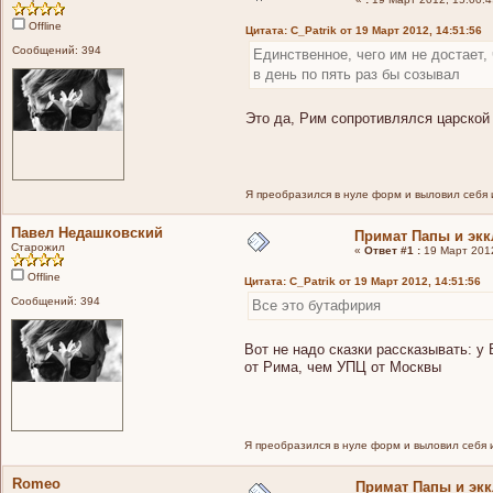
Offline
Цитата: C_Patrik от 19 Март 2012, 14:51:56
Сообщений: 394
Единственное, чего им не достает, 
в день по пять раз бы созывал
Это да, Рим сопротивлялся царской
Я преобразился в нуле форм и выловил себя 
Павел Недашковский
Примат Папы и экк
Старожил
«
Ответ #1 :
19 Март 2012
Offline
Цитата: C_Patrik от 19 Март 2012, 14:51:56
Сообщений: 394
Все это бутафирия
Вот не надо сказки рассказывать: у
от Рима, чем УПЦ от Москвы
Я преобразился в нуле форм и выловил себя 
Romeo
Примат Папы и эк