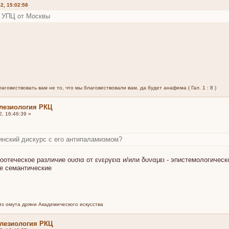
2, 15:02:58
м УПЦ от Москвы
говествовать вам не то, что мы благовествовали вам, да будет анафема ( Гал. 1 : 8 )
лезиология РКЦ
, 16:46:39 »
тинский дискурс с его антипаламизмом?
отеческое различие ουσια от ενεργεια и/или δυναμει - эпистемологичес
е семантические
из омута дряни Академического искусства
клезиология РКЦ