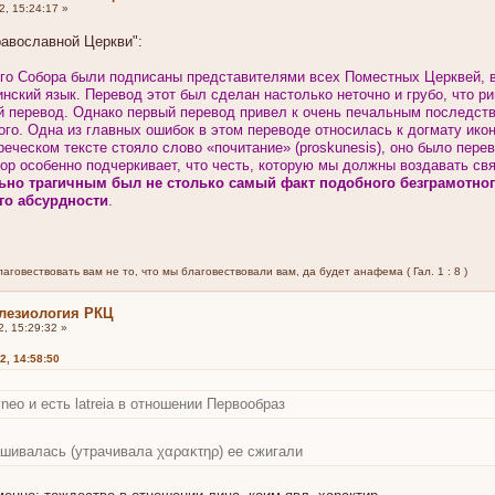
, 15:24:17 »
равославной Церкви":
о Собора были подписаны представителями всех Поместных Церквей, в 
инский язык. Перевод этот был сделан настолько неточно и грубо, что ри
й перевод. Однако первый перевод привел к очень печальным последств
го. Одна из главных ошибок в этом переводе относилась к догмату ико
греческом тексте стояло слово «почитание» (proskunesis), оно было пере
бор особенно подчеркивает, что честь, которую мы должны воздавать свя
ьно трагичным был не столько самый факт подобного безграмотного
его абсурдности
.
говествовать вам не то, что мы благовествовали вам, да будет анафема ( Гал. 1 : 8 )
лезиология РКЦ
, 15:29:32 »
2, 14:58:50
neo и есть latreia в отношении Первообраз
ашивалась (утрачивала χαρακτηρ) ее сжигали