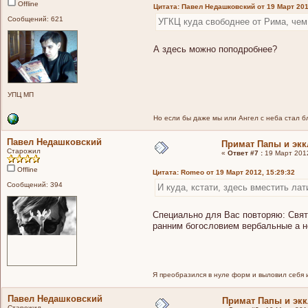
Offline
Цитата: Павел Недашковский от 19 Март 201
Сообщений: 621
УГКЦ куда свободнее от Рима, че
А здесь можно поподробнее?
УПЦ МП
Но если бы даже мы или Ангел с неба стал бла
Павел Недашковский
Примат Папы и экк
Старожил
«
Ответ #7 :
19 Март 2012
Offline
Цитата: Romeo от 19 Март 2012, 15:29:32
Сообщений: 394
И куда, кстати, здесь вместить ла
Специально для Вас повторяю: Свято
ранним богословием вербальные а н
Я преобразился в нуле форм и выловил себя 
Павел Недашковский
Примат Папы и эк
Старожил