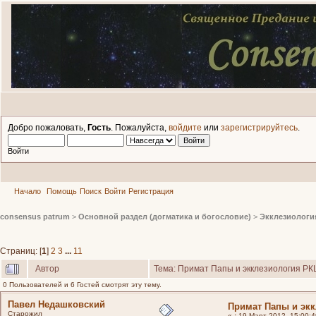
Добро пожаловать,
Гость
. Пожалуйста,
войдите
или
зарегистрируйтесь
.
Войти
Начало
Помощь
Поиск
Войти
Регистрация
consensus patrum
>
Основной раздел (догматика и богословие)
>
Экклезиологи
Страниц: [
1
]
2
3
...
11
Автор
Тема: Примат Папы и экклезиология РК
0 Пользователей и 6 Гостей смотрят эту тему.
Павел Недашковский
Примат Папы и эк
Старожил
«
:
19 Март 2012, 15:00:4