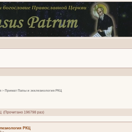
я
>
Примат Папы и экклезиология РКЦ
Ц (Прочитано 196798 раз)
клезиология РКЦ
9 »