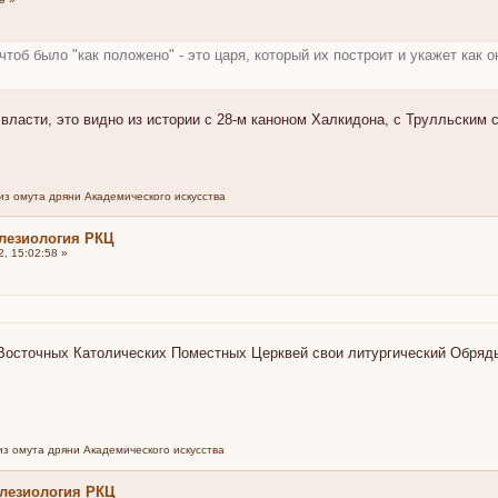
чтоб было "как положено" - это царя, который их построит и укажет как 
 власти, это видно из истории с 28-м каноном Халкидона, с Трулльским
из омута дряни Академического искусства
лезиология РКЦ
, 15:02:58 »
 Восточных Католических Поместных Церквей свои литургический Обряды
из омута дряни Академического искусства
клезиология РКЦ