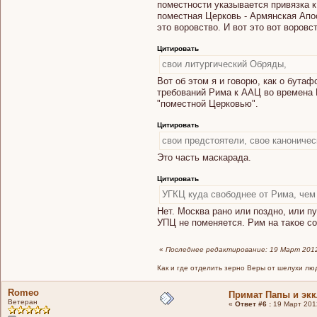
поместности указывается привязка к
поместная Церковь - Армянская Апо
это воровство. И вот это вот воров
Цитировать
свои литургический Обряды,
Вот об этом я и говорю, как о бута
требований Рима к ААЦ во времена Ки
"поместной Церковью".
Цитировать
свои предстоятели, свое каноничес
Это часть маскарада.
Цитировать
УГКЦ куда свободнее от Рима, че
Нет. Москва рано или поздно, или п
УПЦ не поменяется. Рим на такое со
«
Последнее редактирование: 19 Март 2012,
Как и где отделить зерно Веры от шелухи лю
Romeo
Примат Папы и эк
Ветеран
«
Ответ #6 :
19 Март 2012