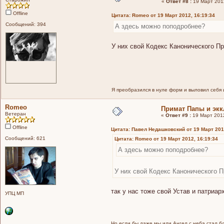
«
Ответ #8 :
19 Март 2012
Offline
Цитата: Romeo от 19 Март 2012, 16:19:34
Сообщений: 394
А здесь можно поподробнее?
У них свой Кодекс Канонического Пра
Я преобразился в нуле форм и выловил себя 
Romeo
Примат Папы и экк
Ветеран
«
Ответ #9 :
19 Март 2012
Offline
Цитата: Павел Недашковский от 19 Март 201
Сообщений: 621
Цитата: Romeo от 19 Март 2012, 16:19:34
А здесь можно поподробнее?
У них свой Кодекс Канонического Пр
так у нас тоже свой Устав и патриа
УПЦ МП
Но если бы даже мы или Ангел с неба стал бла