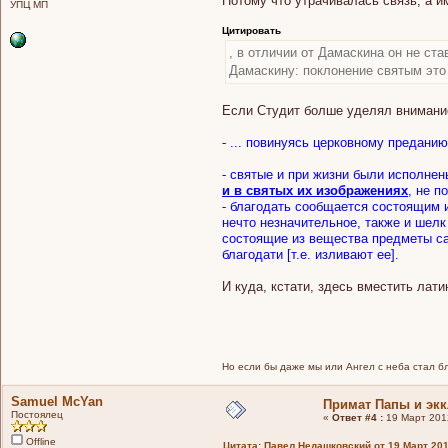
Потому что утрачивалась связь, а и
УПЦ МП
Цитировать
, в отличии от Дамаскина он не ст
Дамаскину: поклонение святым это D
Если Студит болше уделял внимание
- ... повинуясь церковному предан
- святые и при жизни были исполнен
и в святых их изображениях
, не п
- благодать сообщается состоящим и
нечто незначительное, также и шелк 
состоящие из вещества предметы сам
благодати [т.е. изливают ее].
И куда, кстати, здесь вместить лат
Но если бы даже мы или Ангел с неба стал бла
Samuel McYan
Примат Папы и эк
Постоялец
«
Ответ #4 :
19 Март 2012
Offline
Цитата: Павел Недашковский от 19 Март 201