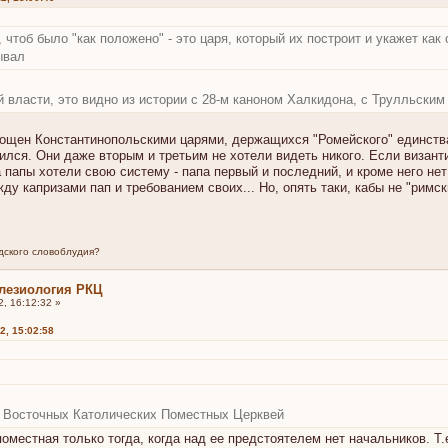
 чтоб было "как положено" - это царя, который их построит и укажет как 
ывал
й власти, это видно из истории с 28-м каноном Халкидона, с Трулльски
ощен Константинопольскими царями, держащихся "Ромейского" единства 
рился. Они даже вторым и третьим не хотели видеть никого. Если визан
, а папы хотели свою систему - папа первый и последний, и кроме него не
 капризами пап и требованием своих... Но, опять таки, кабы не "римс
дского словоблудия?
лезиология РКЦ
, 16:12:32 »
2, 15:02:58
 у Восточных Католических Поместных Церквей
оместная только тогда, когда над ее предстоятелем нет начальников. Т.