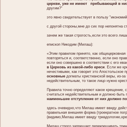
церкви, уже не имеют пребывающей в них
другим?"
это явно свидетельствует в пользу "икономий
с другой стороны,мне до сих пор непонятна 
зачем же такая строгость,если это всего ли
епископ Никодим (Милаш):
«Этим правилом принято, как общецерковная 
повторяться и, соответственно, если оно пр
если оно совершено в соответствии с его ев
в Церковь из какой-либо ереси
. Если же к
нечестивыми, как говорит это Апостольское 
основные
догматы христианской веры, из-за
недействительным, то такое лицо нужно крес
Правила точно определяют какое крещение, 
считаться недействительным и должно быть 
наименьшее отступление от них должно п
здесь очевидно,что Милаш имеет ввиду дейст
правильная внешняя форма (троекратное пог
(видимо,Милаш имеет ввиду триадологию,кре
Милаш строго запрещает перекрещивать трин