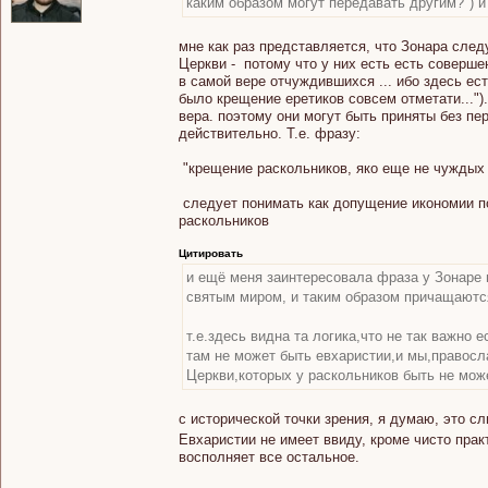
каким образом могут передавать другим?") и
мне как раз представляется, что Зонара сле
Церкви - потому что у них есть есть соверше
в самой вере отчуждившихся ... ибо здесь ес
было крещение еретиков совсем отметати...")
вера. поэтому они могут быть приняты без пе
действительно. Т.е. фразу:
"крещение раскольников, яко еще не чуждых
следует понимать как допущение икономии по
раскольников
Цитировать
и ещё меня заинтересовала фраза у Зонаре 
святым миром, и таким образом причащаются
т.е.здесь видна та логика,что не так важно 
там не может быть евхаристии,и мы,правос
Церкви,которых у раскольников быть не мож
с исторической точки зрения, я думаю, это с
Евхаристии не имеет ввиду, кроме чисто пра
восполняет все остальное.