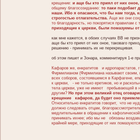
крещение:
и аще бы кто приял от них оное,
общему благосозиданию:
то паки подобает 
наши. Ибо я опасаюся, что бы нам тогда, 
строгостью отлагательства.
Аще же они сохр
то благодарность, но покорятися правилам с
приходящие к церкви, были помазуемы от 
как мне кажется, в обоих случаях ВВ не призн
аще бы кто приял от них оное, таковаго прихо
решению - принимать их не перекрещивая.
об этом пишет и Зонара, комменитируя 1-е пр
Кафаров же, енкратитов и идропарастатов, г
Фирмилианом (Фирмилиана называют своим, п
всех соборов, состоявшемся в Карфагене, е
к церкви, - не только еретиков, но и раскол
тела церкви, уже не имеют пребывающей в ни
другим?
Но при этом великий отец оговар
крещение кафаров, да будет оно приемле
Относительно енкратитов говорит, что не нуд
должно следовать отцам, благорассмотрител
медлительными в обращении к кафолической 
принимать ихнее; ибо мы не обязаны воздават
крайней мере, приходящие от них помазуютс