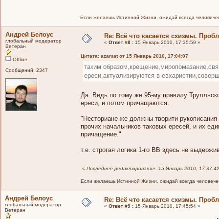
Если желаешь Истинной Жизни, ожидай всегда человечес
Андрей Белоус
Re: Всё что касается схизмы. Проб
глобальный модератор
«
Ответ #8 :
15 Январь 2010, 17:35:59 »
Ветеран
Цитата: azamat от 15 Январь 2010, 17:04:07
Offline
таким образом,крещение,миропомазание,свя
Сообщений: 2347
ереси,актуализируются в евхаристии,соверш
Да. Ведь по тому же 95-му правилу Трулльско
ереси, и потом причащаются:
"Несториане же должны творити рукописания и
прочих начальников таковых epeceй, и их ед
причащение."
т.е. строгая логика 1-го ВВ здесь не выдержи
«
Последнее редактирование: 15 Январь 2010, 17:37:4
Если желаешь Истинной Жизни, ожидай всегда человечес
Андрей Белоус
Re: Всё что касается схизмы. Проб
глобальный модератор
«
Ответ #9 :
15 Январь 2010, 17:45:54 »
Ветеран