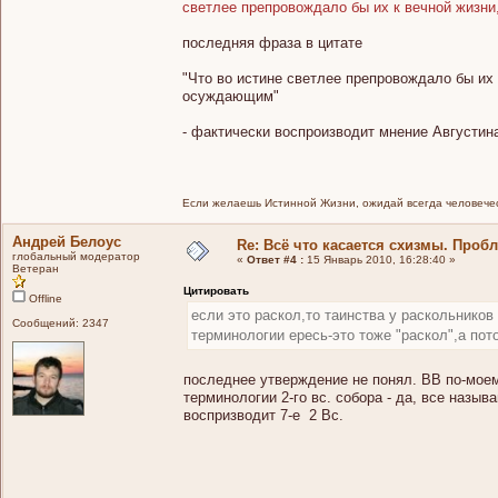
светлее препровождало бы их к вечной жизни
последняя фраза в цитате
"Что во истине светлее препровождало бы их
осуждающим"
- фактически воспроизводит мнение Августин
Если желаешь Истинной Жизни, ожидай всегда человечес
Андрей Белоус
Re: Всё что касается схизмы. Проб
глобальный модератор
«
Ответ #4 :
15 Январь 2010, 16:28:40 »
Ветеран
Цитировать
Offline
если это раскол,то таинства у раскольников
Сообщений: 2347
терминологии ересь-это тоже "раскол",а пот
последнее утверждение не понял. ВВ по-моему 
терминологии 2-го вс. собора - да, все назыв
воспризводит 7-е 2 Вс.