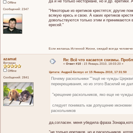
да и не только несториане, но и др. еретики.
Offline
Сообщений: 2347
"Некоторые из еретиков крестятся; другие п
всякую ересь и свою. А каких еретиков крестя
довольствуются только этим и принимаются в
ересей."
Если желаешь Истинной Жизни, ожидай всегда человечес
azamat
Re: Всё что касается схизмы. Проб
Ветеран
«
Ответ #10 :
15 Январь 2010, 18:03:20 »
Offline
Цитата: Андрей Белоус от 15 Январь 2010, 17:31:50
Сообщений: 2841
Почему раскольники ""ещё не чужды Церкви" 
перекрещивания, но из этого Василий не дал
"крещение раскольников, яко еще не чужды
следует понимать как допущение икономии п
раскольников
да,согласен. меня убедила фраза Зонара,кот
"не только еретиков, но и раскольников, кот