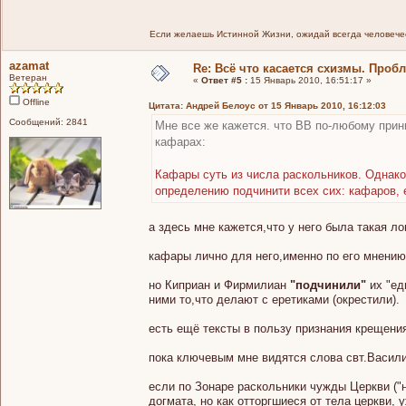
Если желаешь Истинной Жизни, ожидай всегда человечес
azamat
Re: Всё что касается схизмы. Проб
Ветеран
«
Ответ #5 :
15 Январь 2010, 16:51:17 »
Offline
Цитата: Андрей Белоус от 15 Январь 2010, 16:12:03
Сообщений: 2841
Мне все же кажется. что ВВ по-любому прин
кафарах:
Кафары суть из числа раскольников. Однако
определению подчинити всех сих: кафаров, е
а здесь мне кажется,что у него была такая ло
кафары лично для него,именно по его мнению 
но Киприан и Фирмилиан
"подчинили"
их "ед
ними то,что делают с еретиками (окрестили).
есть ещё тексты в пользу признания крещения
пока ключевым мне видятся слова свт.Васил
если по Зонаре раскольники чужды Церкви ("н
догмата, но как отторгшиеся от тела церкви,