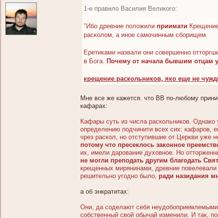
1-е правило Василия Великого:
"
Ибо древние положили
приимати
Крещение,
расколом, а иное самочинным сборищем.
Еретиками назвали они совершенно отторгши
в Бога.
Почему от начала бывшим отцам у
крещение раскольников, яко еще не чуж
Мне все же кажется. что ВВ по-любому прини
кафарах:
Кафары суть из числа раскольников. Однако 
определению подчинити всех сих: кафаров, ен
чрез раскол, но отступившие от Церкви уже н
потому что пресеклось законное преемств
их, имели дарование духовное. Но отторжен
не могли преподать другим благодать Свят
крещенных мирянинами, древние повелевали 
решительно угодно было,
ради назидания мн
а об энкратитах:
Они, да соделают себя неудобоприемлемыми 
собственный свой обычай изменили. И так, по