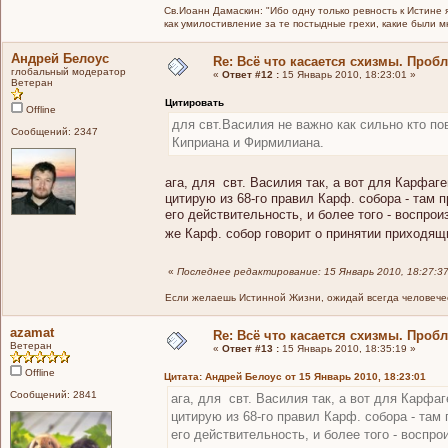
Св.Иоанн Дамаскин: "Ибо одну только ревность к Истине 
как умилостивление за те постыдные грехи, какие были 
Андрей Белоус
Re: Всё что касается схизмы. Проб
глобальный модератор
«
Ответ #12 :
15 Январь 2010, 18:23:01 »
Ветеран
Цитировать
Offline
для свт.Василия не важно как сильно кто по
Сообщений: 2347
Киприана и Фирмилиана.
ага, для свт. Василия так, а вот для Карфаг
цитирую из 68-го правил Карф. собора - там 
его действительность, и более того - воспрои
же Карф. собор говорит о принятии приходящ
«
Последнее редактирование: 15 Январь 2010, 18:27:3
Если желаешь Истинной Жизни, ожидай всегда человечес
azamat
Re: Всё что касается схизмы. Проб
Ветеран
«
Ответ #13 :
15 Январь 2010, 18:35:19 »
Offline
Цитата: Андрей Белоус от 15 Январь 2010, 18:23:01
Сообщений: 2841
ага, для свт. Василия так, а вот для Карфаг
цитирую из 68-го правил Карф. собора - там 
его действительность, и более того - воспро