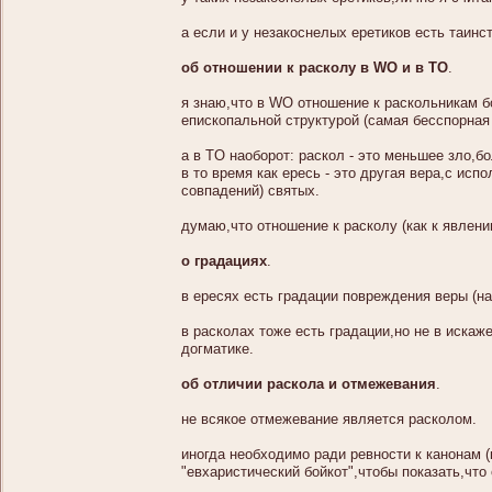
а если и у незакоснелых еретиков есть таинст
об отношении к расколу в WO и в TO
.
я знаю,что в WO отношение к раскольникам бо
епископальной структурой (самая бесспорная
а в TO наоборот: раскол - это меньшее зло,б
в то время как ересь - это другая вера,с ис
совпадений) святых.
думаю,что отношение к расколу (как к явлен
о градациях
.
в ересях есть градации повреждения веры (н
в расколах тоже есть градации,но не в искаж
догматике.
об отличии раскола и отмежевания
.
не всякое отмежевание является расколом.
иногда необходимо ради ревности к канонам 
"евхаристический бойкот",чтобы показать,что