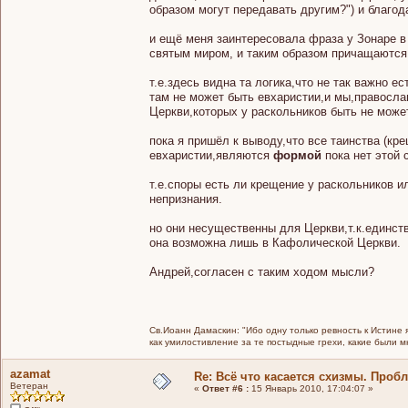
образом могут передавать другим?") и благод
и ещё меня заинтересовала фраза у Зонаре в
святым миром, и таким образом причащаются 
т.е.здесь видна та логика,что не так важно е
там не может быть евхаристии,и мы,правосл
Церкви,которых у раскольников быть не може
пока я пришёл к выводу,что все таинства (к
евхаристии,являются
формой
пока нет этой 
т.е.споры есть ли крещение у раскольников ил
непризнания.
но они несущественны для Церкви,т.к.единст
она возможна лишь в Кафолической Церкви.
Андрей,согласен с таким ходом мысли?
Св.Иоанн Дамаскин: "Ибо одну только ревность к Истине 
как умилостивление за те постыдные грехи, какие были 
azamat
Re: Всё что касается схизмы. Проб
Ветеран
«
Ответ #6 :
15 Январь 2010, 17:04:07 »