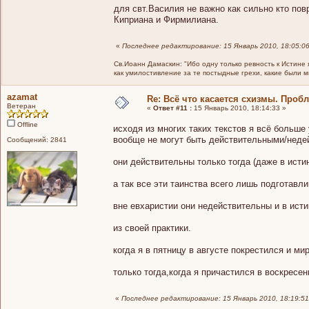
для свт.Василия не важно как сильно кто пов
Киприана и Фирмилиана.
«
Последнее редактирование: 15 Январь 2010, 18:05:0
Св.Иоанн Дамаскин: "Ибо одну только ревность к Истине 
как умилостивление за те постыдные грехи, какие были 
azamat
Re: Всё что касается схизмы. Проб
Ветеран
«
Ответ #11 :
15 Январь 2010, 18:14:33 »
Offline
исходя из многих таких текстов я всё больш
вообще не могут быть действительными/неде
Сообщений: 2841
они действительны только тогда (даже в исти
а так все эти таинства всего лишь подготавл
вне евхаристии они недействительны и в исти
из своей практики.
когда я в пятницу в августе покрестился и 
только тогда,когда я причастился в воскресе
«
Последнее редактирование: 15 Январь 2010, 18:19:51