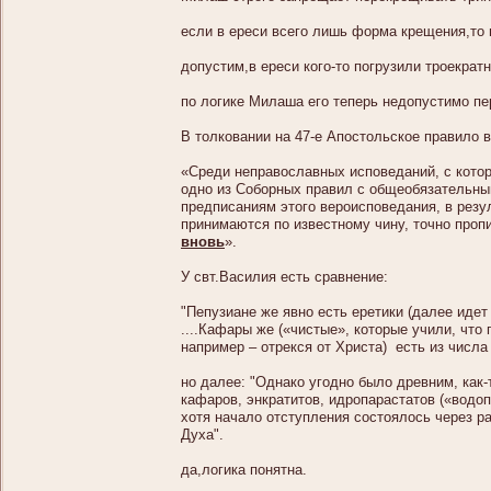
если в ереси всего лишь форма крещения,то
допустим,в ереси кого-то погрузили троекрат
по логике Милаша его теперь недопустимо п
В толковании на 47-е Апостольское правило
«Среди неправославных исповеданий, с кото
одно из Соборных правил с общеобязательны
предписаниям этого вероисповедания, в резул
принимаются по известному чину, точно проп
вновь
».
У свт.Василия есть сравнение:
"Пепузиане же явно есть еретики (далее идет
....Кафары же («чистые», которые учили, что
например – отрекся от Христа) есть из числа 
но далее: "Однако угодно было древним, как
кафаров, энкратитов, идропарастатов («водо
хотя начало отступления состоялось через ра
Духа".
да,логика понятна.