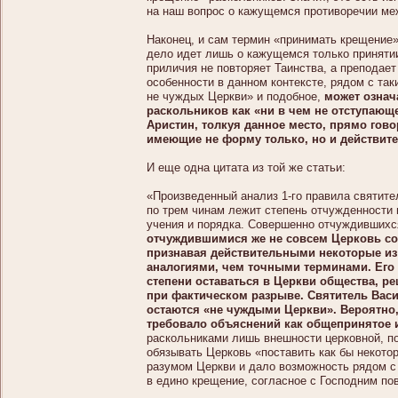
на наш вопрос о кажущемся противоречии ме
Наконец, и сам термин «принимать крещение»
дело идет лишь о кажущемся только принятии
приличия не повторяет Таинства, а преподает
особенности в данном контексте, рядом с та
не чуждых Церкви» и подобное,
может означ
раскольников как «ни в чем не отступающ
Аристин, толкуя данное место, прямо гов
имеющие не форму только, но и действит
И еще одна цитата из той же статьи:
«Произведенный анализ 1-го правила святите
по трем чинам лежит степень отчужденности 
учения и порядка. Совершенно отчуждившихс
отчуждившимися же не совсем Церковь сох
признавая действительными некоторые из 
аналогиями, чем точными терминами. Его 
степени оставаться в Церкви общества, ре
при фактическом разрыве. Святитель Вас
остаются «не чуждыми Церкви». Вероятно, 
требовало объяснений как общепринятое 
раскольниками лишь внешности церковной, по
обязывать Церковь «поставить как бы некото
разумом Церкви и дало возможность рядом с
в едино крещение, согласное с Господним по