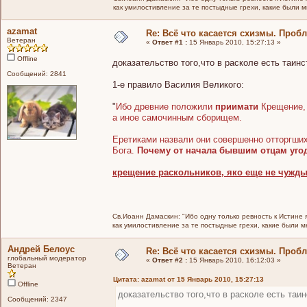
как умилостивление за те постыдные грехи, какие были 
azamat
Re: Всё что касается схизмы. Проб
Ветеран
«
Ответ #1 :
15 Январь 2010, 15:27:13 »
Offline
доказательство того,что в расколе есть таинс
Сообщений: 2841
1-е правило Василия Великого:
"
Ибо древние положили
приимати
Крещение, 
а иное самочинным сборищем.
Еретиками назвали они совершенно отторгшихс
Бога.
Почему от начала бывшим отцам уго
крещение раскольников, яко еще не чужды
Св.Иоанн Дамаскин: "Ибо одну только ревность к Истине 
как умилостивление за те постыдные грехи, какие были 
Андрей Белоус
Re: Всё что касается схизмы. Проб
глобальный модератор
«
Ответ #2 :
15 Январь 2010, 16:12:03 »
Ветеран
Цитата: azamat от 15 Январь 2010, 15:27:13
Offline
доказательство того,что в расколе есть таин
Сообщений: 2347