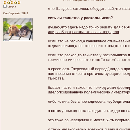
Offline
мне бы здесь хотелось обсудить всё,что каса
Сообщений: 2841
есть ли таинства у раскольников?
думаю,что здесь надо точно решить для себя 
или,наоборот,насколько она затвердела
.
если это не раскол,а каноничное отмежевани
отделившимся,а по отношению к тем,от кого 
если это раскол,то таинства у раскольников 
терминологии ересь-это тоже "раскол",а потом
в ереси есть "переходный период",когда в пр
поминовения открыто еретичествующего пред
таинства.
бывает часто и такое,что приход дезинформи
иделогизированную полемическую литературу,
либо истина была преподнесена неубедитель
а потому приход пока находится там,где он на
это тоже по неведению и может быть покрыто
у таких незакоснелых еретиков,лично я счита