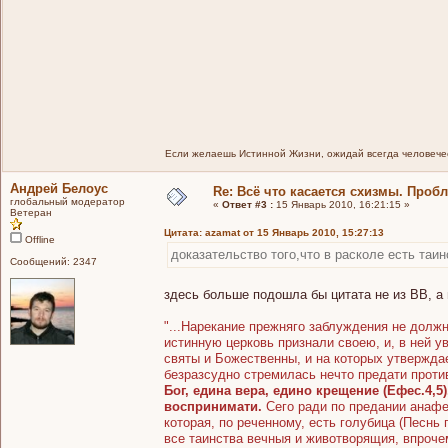
Если желаешь Истинной Жизни, ожидай всегда человечес
Андрей Белоус
Re: Всё что касается схизмы. Проб
глобальный модератор
«
Ответ #3 :
15 Январь 2010, 16:21:15 »
Ветеран
Цитата: azamat от 15 Январь 2010, 15:27:13
Offline
доказательство того,что в расколе есть таин
Сообщений: 2347
здесь больше подошла бы цитата не из ВВ, а 
"...Нарекание прежняго заблуждения не должн
истинную церковь признали своею, и, в ней ув
святы и Божественны, и на которых утверждае
безразсудно стремилась нечто предати проти
Бог, едина вера, едино крещение (Ефес.4,
воспринимати.
Сего ради по предании анафе
которая, по реченному, есть голубица (Песнь
все таинства вечныя и животворящия, впроч