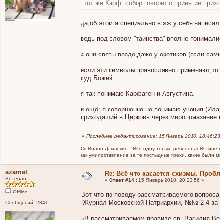
тот же Карф. собор говорит о принятии при
да,об этом я специально в жж у себя написал
ведь под словом "таинства" вполне понимали
а они святы везде,даже у еретиков (если сам
если эти символы православно применяют,то 
суд Божий.
я так понимаю Карфаген и Августина.
и ещё: я совершенно не понимаю учения (Илар
приходящий в Церковь через миропомазание и
«
Последнее редактирование: 15 Январь 2010, 18:46:23
Св.Иоанн Дамаскин: "Ибо одну только ревность к Истине 
как умилостивление за те постыдные грехи, какие были 
azamat
Re: Всё что касается схизмы. Проб
Ветеран
«
Ответ #14 :
15 Январь 2010, 20:23:56 »
Offline
Вот что по поводу рассматриваемого вопрос
(Журнал Московской Патриархии, №№ 2-4 за 1
Сообщений: 2841
«В рассматриваемом правиле св. Василия Ве