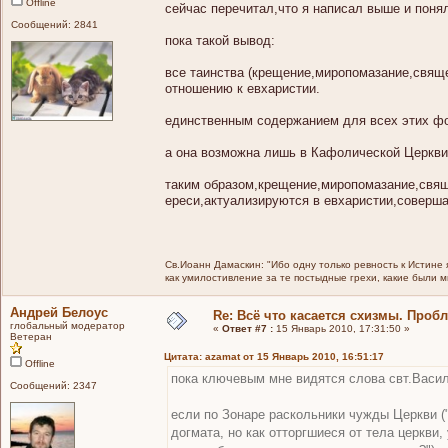
Offline
сейчас перечитал,что я написал выше и понял
Сообщений: 2841
пока такой вывод:
все таинства (крещение,миропомазание,свяще
отношению к евхаристии.
единственным содержанием для всех этих фор
а она возможна лишь в Кафолической Церкви
таким образом,крещение,миропомазание,свящ
ереси,актуализируются в евхаристии,соверша
Св.Иоанн Дамаскин: "Ибо одну только ревность к Истине 
как умилостивление за те постыдные грехи, какие были 
Андрей Белоус
Re: Всё что касается схизмы. Проб
глобальный модератор
«
Ответ #7 :
15 Январь 2010, 17:31:50 »
Ветеран
Цитата: azamat от 15 Январь 2010, 16:51:17
Offline
пока ключевым мне видятся слова свт.Васи
Сообщений: 2347
если по Зонаре раскольники чужды Церкви ("
догмата, но как отторгшиеся от тела церкви