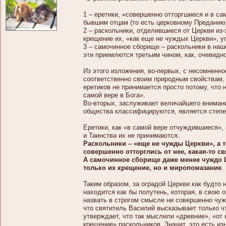
1 – еретики, «совершенно отторгшиеся и в са
бывшим отцам (то есть церковному Преданию)
2 – раскольники, отделившиеся от Церкви из
крещение их, «как еще не чуждых Церкви», у
3 – самочинное сборище – раскольники в н
эти приемлются третьим чином, как, очевидно
Из этого изложения, во-первых, с несомненн
соответственно своим природным свойствам, 
еретиков не принимается просто потому, что
самой вере в Бога».
Во-вторых, заслуживает величайшего вниман
общества классифицируются, является степен
Еретики, как «в самой вере отчуждившиеся»,
и Таинства их не принимаются.
Раскольники – «еще не чужды Церкви», а т
совершенно отторглись от нее, какая-то с
А самочинное сборище даже менее чуждо Ц
только их крещение, но и миропомазание
.
Таким образом, за оградой Церкви как будто
находится как бы полутень, которая, в свою 
назвать в строгом смысле ни совершенно чуж
что святитель Василий высказывает только ч
утверждает, что так мыслили «древние», «от
крещение» раскольников. Значит, это есть и