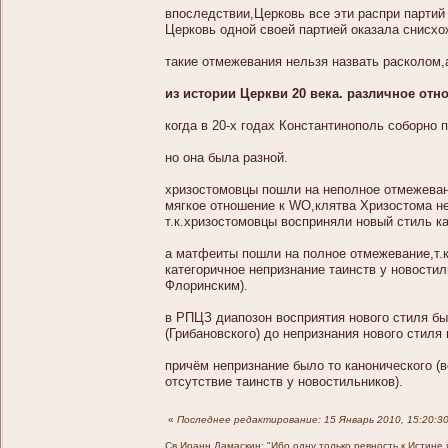
впоследствии,Церковь все эти распри партий
Церковь одной своей партией оказала снисхо
такие отмежевания нельзя назвать расколом,
из истории Церкви 20 века. различное от
когда в 20-х годах Константинополь соборно п
но она была разной.
хризостомовцы пошли на неполное отмежевани
мягкое отношение к WO,клятва Хризостома не
т.к.хризостомовцы восприняли новый стиль к
а матфеиты пошли на полное отмежевание,т.к
категоричное непризнание таинств у новост
Флоринским).
в РПЦЗ диапозон восприятия нового стиля бы
(Грибановского) до непризнания нового стиля
причём непризнание было то канонического (в
отсутствие таинств у новостильников).
«
Последнее редактирование: 15 Январь 2010, 15:20:3
Св.Иоанн Дамаскин: "Ибо одну только ревность к Истине 