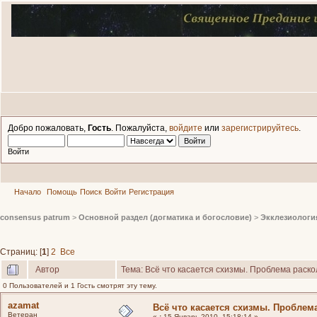
Добро пожаловать,
Гость
. Пожалуйста,
войдите
или
зарегистрируйтесь
.
Войти
Начало
Помощь
Поиск
Войти
Регистрация
consensus patrum
>
Основной раздел (догматика и богословие)
>
Экклезиологи
Страниц: [
1
]
2
Все
Автор
Тема: Всё что касается схизмы. Проблема раск
0 Пользователей и 1 Гость смотрят эту тему.
azamat
Всё что касается схизмы. Проблем
Ветеран
«
:
15 Январь 2010, 15:18:14 »