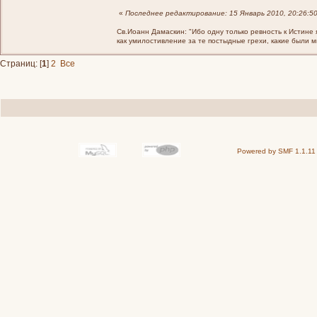
«
Последнее редактирование: 15 Январь 2010, 20:26:5
Св.Иоанн Дамаскин: "Ибо одну только ревность к Истине 
как умилостивление за те постыдные грехи, какие были 
Страниц: [
1
]
2
Все
Powered by SMF 1.1.11