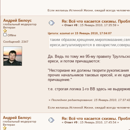
Если желаешь Истинной Жизни, ожидай всегда человечес
Андрей Белоус
Re: Всё что касается схизмы. Проб
глобальный модератор
«
Ответ #8 :
15 Январь 2010, 17:35:59 »
Ветеран
Цитата: azamat от 15 Январь 2010, 17:04:07
Offline
таким образом,крещение,миропомазание,свя
Сообщений: 2347
ереси,актуализируются в евхаристии,соверш
Да. Ведь по тому же 95-му правилу Трулльско
ереси, и потом причащаются:
"Несториане же должны творити рукописания и
прочих начальников таковых epeceй, и их ед
причащение."
т.е. строгая логика 1-го ВВ здесь не выдержи
«
Последнее редактирование: 15 Январь 2010, 17:37:4
Если желаешь Истинной Жизни, ожидай всегда человечес
Андрей Белоус
Re: Всё что касается схизмы. Проб
глобальный модератор
«
Ответ #9 :
15 Январь 2010, 17:45:54 »
Ветеран