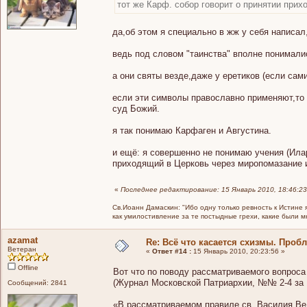
тот же Карф. собор говорит о принятии при
да,об этом я специально в жж у себя написал
ведь под словом "таинства" вполне понимали
а они святы везде,даже у еретиков (если сам
если эти символы православно применяют,то 
суд Божий.
я так понимаю Карфаген и Августина.
и ещё: я совершенно не понимаю учения (Илар
приходящий в Церковь через миропомазание и
«
Последнее редактирование: 15 Январь 2010, 18:46:23
Св.Иоанн Дамаскин: "Ибо одну только ревность к Истине 
как умилостивление за те постыдные грехи, какие были 
azamat
Re: Всё что касается схизмы. Проб
Ветеран
«
Ответ #14 :
15 Январь 2010, 20:23:56 »
Offline
Вот что по поводу рассматриваемого вопрос
(Журнал Московской Патриархии, №№ 2-4 за 1
Сообщений: 2841
«В рассматриваемом правиле св. Василия Ве