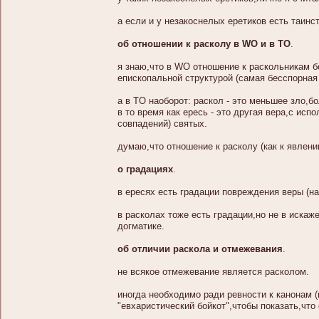
а если и у незакоснелых еретиков есть таинст
об отношении к расколу в WO и в TO
.
я знаю,что в WO отношение к раскольникам бо
епископальной структурой (самая бесспорная
а в TO наоборот: раскол - это меньшее зло,б
в то время как ересь - это другая вера,с ис
совпадений) святых.
думаю,что отношение к расколу (как к явлен
о градациях
.
в ересях есть градации повреждения веры (н
в расколах тоже есть градации,но не в искаж
догматике.
об отличии раскола и отмежевания
.
не всякое отмежевание является расколом.
иногда необходимо ради ревности к канонам 
"евхаристический бойкот",чтобы показать,что