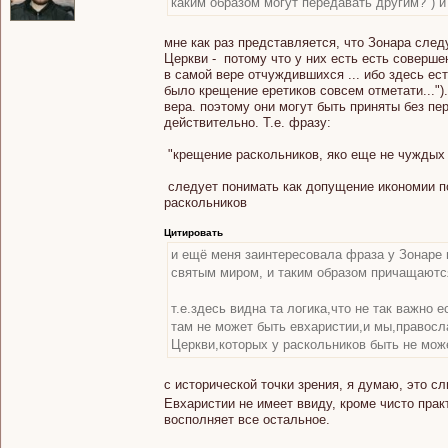
каким образом могут передавать другим?") и
мне как раз представляется, что Зонара сле
Церкви - потому что у них есть есть соверше
в самой вере отчуждившихся ... ибо здесь ес
было крещение еретиков совсем отметати...")
вера. поэтому они могут быть приняты без пе
действительно. Т.е. фразу:
"крещение раскольников, яко еще не чуждых
следует понимать как допущение икономии по
раскольников
Цитировать
и ещё меня заинтересовала фраза у Зонаре 
святым миром, и таким образом причащаются
т.е.здесь видна та логика,что не так важно 
там не может быть евхаристии,и мы,правос
Церкви,которых у раскольников быть не мож
с исторической точки зрения, я думаю, это с
Евхаристии не имеет ввиду, кроме чисто пра
восполняет все остальное.