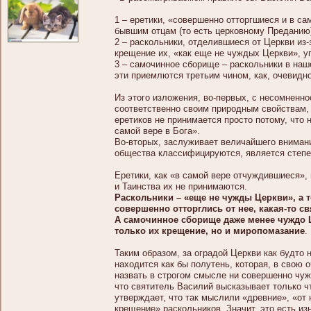
1 – еретики, «совершенно отторгшиеся и в са
бывшим отцам (то есть церковному Преданию)
2 – раскольники, отделившиеся от Церкви из
крещение их, «как еще не чуждых Церкви», у
3 – самочинное сборище – раскольники в н
эти приемлются третьим чином, как, очевидно
Из этого изложения, во-первых, с несомненн
соответственно своим природным свойствам, 
еретиков не принимается просто потому, что
самой вере в Бога».
Во-вторых, заслуживает величайшего вниман
общества классифицируются, является степен
Еретики, как «в самой вере отчуждившиеся»,
и Таинства их не принимаются.
Раскольники – «еще не чужды Церкви», а т
совершенно отторглись от нее, какая-то с
А самочинное сборище даже менее чуждо Ц
только их крещение, но и миропомазание
.
Таким образом, за оградой Церкви как будто
находится как бы полутень, которая, в свою 
назвать в строгом смысле ни совершенно чуж
что святитель Василий высказывает только ч
утверждает, что так мыслили «древние», «от
крещение» раскольников. Значит, это есть и