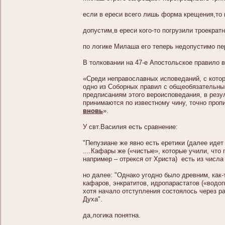
если в ереси всего лишь форма крещения,то
допустим,в ереси кого-то погрузили троекрат
по логике Милаша его теперь недопустимо п
В толковании на 47-е Апостольское правило
«Среди неправославных исповеданий, с кото
одно из Соборных правил с общеобязательны
предписаниям этого вероисповедания, в резул
принимаются по известному чину, точно проп
вновь
».
У свт.Василия есть сравнение:
"Пепузиане же явно есть еретики (далее идет
....Кафары же («чистые», которые учили, что
например – отрекся от Христа) есть из числа 
но далее: "Однако угодно было древним, как
кафаров, энкратитов, идропарастатов («водо
хотя начало отступления состоялось через ра
Духа".
да,логика понятна.