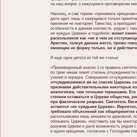
на наш вопрос о кажущемся противоречии ме
Наконец, и сам термин «принимать крещение»
дело идет лишь о кажущемся только принятии
приличия не повторяет Таинства, а преподает
особенности в данном контексте, рядом с та
не чуждых Церкви» и подобное,
может означ
раскольников как «ни в чем не отступающ
Аристин, толкуя данное место, прямо гов
имеющие не форму только, но и действит
И еще одна цитата из той же статьи:
«Произведенный анализ 1-го правила святите
по трем чинам лежит степень отчужденности 
учения и порядка. Совершенно отчуждившихс
отчуждившимися же не совсем Церковь сох
признавая действительными некоторые из 
аналогиями, чем точными терминами. Его 
степени оставаться в Церкви общества, ре
при фактическом разрыве. Святитель Вас
остаются «не чуждыми Церкви». Вероятно, 
требовало объяснений как общепринятое 
раскольниками лишь внешности церковной, по
обязывать Церковь «поставить как бы некото
разумом Церкви и дало возможность рядом с
в едино крещение, согласное с Господним по