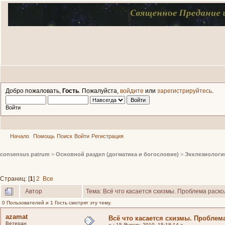
Добро пожаловать,
Гость
. Пожалуйста,
войдите
или
зарегистрируйтесь
.
Войти
Начало
Помощь
Поиск
Войти
Регистрация
consensus patrum
>
Основной раздел (догматика и богословие)
>
Экклезиологи
Страниц: [
1
]
2
Все
Автор
Тема: Всё что касается схизмы. Проблема раск
0 Пользователей и 1 Гость смотрят эту тему.
azamat
Всё что касается схизмы. Проблем
Ветеран
«
:
15 Январь 2010, 15:18:14 »