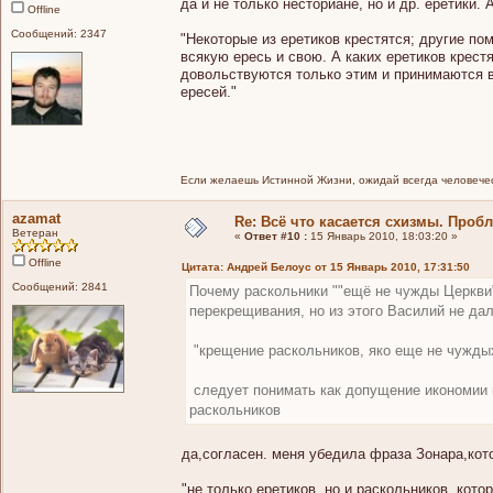
да и не только несториане, но и др. еретики.
Offline
Сообщений: 2347
"Некоторые из еретиков крестятся; другие п
всякую ересь и свою. А каких еретиков крестя
довольствуются только этим и принимаются в
ересей."
Если желаешь Истинной Жизни, ожидай всегда человечес
azamat
Re: Всё что касается схизмы. Проб
Ветеран
«
Ответ #10 :
15 Январь 2010, 18:03:20 »
Offline
Цитата: Андрей Белоус от 15 Январь 2010, 17:31:50
Сообщений: 2841
Почему раскольники ""ещё не чужды Церкви" 
перекрещивания, но из этого Василий не дал
"крещение раскольников, яко еще не чужды
следует понимать как допущение икономии п
раскольников
да,согласен. меня убедила фраза Зонара,кот
"не только еретиков, но и раскольников, кот