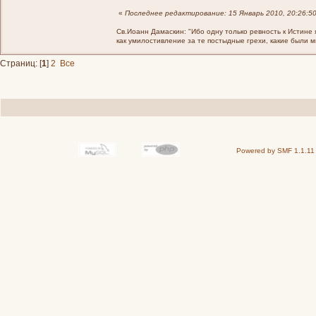
«
Последнее редактирование: 15 Январь 2010, 20:26:5
Св.Иоанн Дамаскин: "Ибо одну только ревность к Истине 
как умилостивление за те постыдные грехи, какие были 
Страниц: [
1
]
2
Все
Powered by SMF 1.1.11