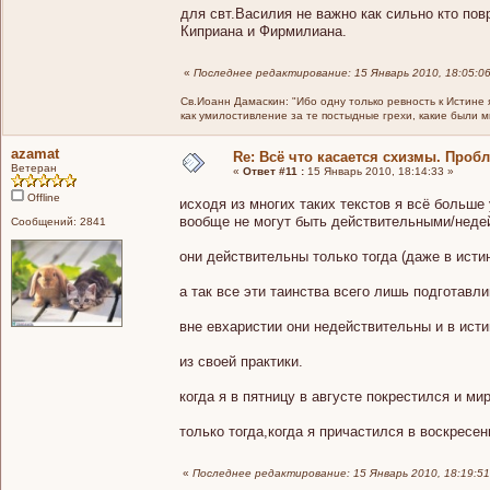
для свт.Василия не важно как сильно кто пов
Киприана и Фирмилиана.
«
Последнее редактирование: 15 Январь 2010, 18:05:0
Св.Иоанн Дамаскин: "Ибо одну только ревность к Истине 
как умилостивление за те постыдные грехи, какие были 
azamat
Re: Всё что касается схизмы. Проб
Ветеран
«
Ответ #11 :
15 Январь 2010, 18:14:33 »
Offline
исходя из многих таких текстов я всё больш
вообще не могут быть действительными/неде
Сообщений: 2841
они действительны только тогда (даже в исти
а так все эти таинства всего лишь подготавл
вне евхаристии они недействительны и в исти
из своей практики.
когда я в пятницу в августе покрестился и 
только тогда,когда я причастился в воскресе
«
Последнее редактирование: 15 Январь 2010, 18:19:51