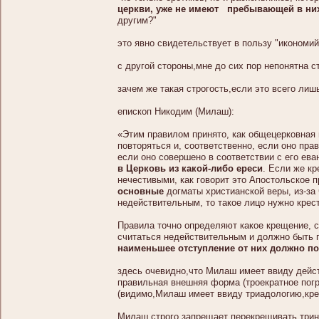
церкви, уже не имеют пребывающей в них
другим?"
это явно свидетельствует в пользу "икономий
с другой стороны,мне до сих пор непонятна 
зачем же такая строгость,если это всего ли
епископ Никодим (Милаш):
«Этим правилом принято, как общецерковная 
повторяться и, соответственно, если оно пр
если оно совершено в соответствии с его ев
в Церковь из какой-либо ереси
. Если же к
нечестивыми, как говорит это Апостольское 
основные
догматы христианской веры, из-за
недействительным, то такое лицо нужно крес
Правила точно определяют какое крещение, 
считаться недействительным и должно быть 
наименьшее отступление от них должно п
здесь очевидно,что Милаш имеет ввиду дейст
правильная внешняя форма (троекратное пог
(видимо,Милаш имеет ввиду триадологию,кре
Милаш строго запрещает перекрещивать трин