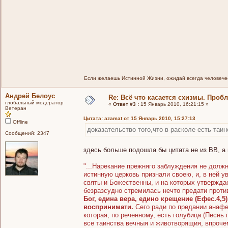
Если желаешь Истинной Жизни, ожидай всегда человечес
Андрей Белоус
Re: Всё что касается схизмы. Проб
глобальный модератор
«
Ответ #3 :
15 Январь 2010, 16:21:15 »
Ветеран
Цитата: azamat от 15 Январь 2010, 15:27:13
Offline
доказательство того,что в расколе есть таин
Сообщений: 2347
здесь больше подошла бы цитата не из ВВ, а 
"...Нарекание прежняго заблуждения не должн
истинную церковь признали своею, и, в ней ув
святы и Божественны, и на которых утверждае
безразсудно стремилась нечто предати проти
Бог, едина вера, едино крещение (Ефес.4,
воспринимати.
Сего ради по предании анафе
которая, по реченному, есть голубица (Песнь
все таинства вечныя и животворящия, впроч