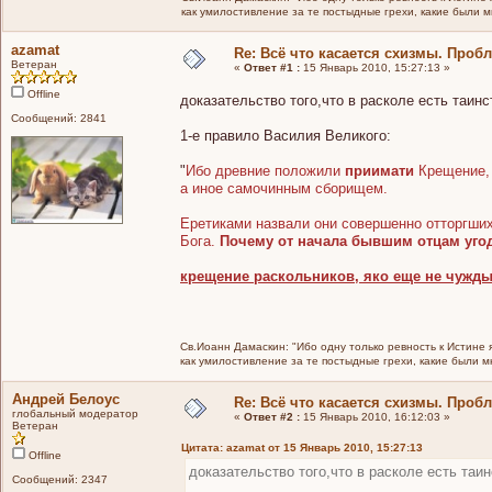
как умилостивление за те постыдные грехи, какие были 
azamat
Re: Всё что касается схизмы. Проб
Ветеран
«
Ответ #1 :
15 Январь 2010, 15:27:13 »
Offline
доказательство того,что в расколе есть таинс
Сообщений: 2841
1-е правило Василия Великого:
"
Ибо древние положили
приимати
Крещение, 
а иное самочинным сборищем.
Еретиками назвали они совершенно отторгшихс
Бога.
Почему от начала бывшим отцам уго
крещение раскольников, яко еще не чужды
Св.Иоанн Дамаскин: "Ибо одну только ревность к Истине 
как умилостивление за те постыдные грехи, какие были 
Андрей Белоус
Re: Всё что касается схизмы. Проб
глобальный модератор
«
Ответ #2 :
15 Январь 2010, 16:12:03 »
Ветеран
Цитата: azamat от 15 Январь 2010, 15:27:13
Offline
доказательство того,что в расколе есть таин
Сообщений: 2347