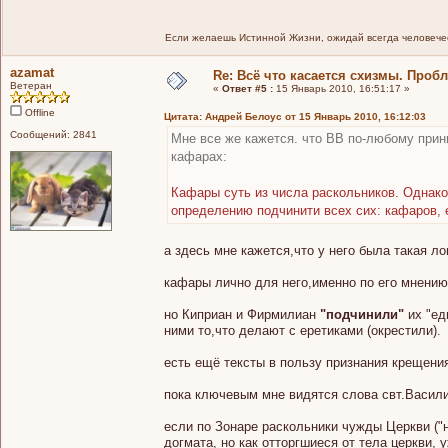
Если желаешь Истинной Жизни, ожидай всегда человечес
azamat
Re: Всё что касается схизмы. Проб
Ветеран
«
Ответ #5 :
15 Январь 2010, 16:51:17 »
Offline
Цитата: Андрей Белоус от 15 Январь 2010, 16:12:03
Сообщений: 2841
Мне все же кажется. что ВВ по-любому прин
кафарах:
Кафары суть из числа раскольников. Однако
определению подчинити всех сих: кафаров, е
а здесь мне кажется,что у него была такая ло
кафары лично для него,именно по его мнению 
но Киприан и Фирмилиан
"подчинили"
их "ед
ними то,что делают с еретиками (окрестили).
есть ещё тексты в пользу признания крещения
пока ключевым мне видятся слова свт.Васил
если по Зонаре раскольники чужды Церкви ("н
догмата, но как отторгшиеся от тела церкви,