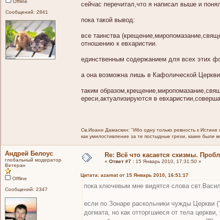
Offline
сейчас перечитал,что я написал выше и понял
Сообщений: 2841
пока такой вывод:
все таинства (крещение,миропомазание,свяще
отношению к евхаристии.
единственным содержанием для всех этих фор
а она возможна лишь в Кафолической Церкви
таким образом,крещение,миропомазание,свящ
ереси,актуализируются в евхаристии,соверша
Св.Иоанн Дамаскин: "Ибо одну только ревность к Истине 
как умилостивление за те постыдные грехи, какие были 
Андрей Белоус
Re: Всё что касается схизмы. Проб
глобальный модератор
«
Ответ #7 :
15 Январь 2010, 17:31:50 »
Ветеран
Цитата: azamat от 15 Январь 2010, 16:51:17
Offline
пока ключевым мне видятся слова свт.Васи
Сообщений: 2347
если по Зонаре раскольники чужды Церкви ("
догмата, но как отторгшиеся от тела церкви