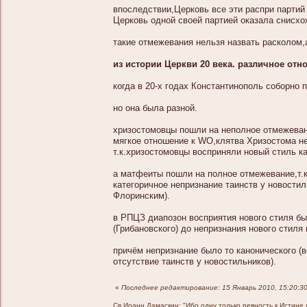
впоследствии,Церковь все эти распри партий
Церковь одной своей партией оказала снисхо
такие отмежевания нельзя назвать расколом,
из истории Церкви 20 века. различное от
когда в 20-х годах Константинополь соборно п
но она была разной.
хризостомовцы пошли на неполное отмежевани
мягкое отношение к WO,клятва Хризостома не
т.к.хризостомовцы восприняли новый стиль к
а матфеиты пошли на полное отмежевание,т.к
категоричное непризнание таинств у новост
Флоринским).
в РПЦЗ диапозон восприятия нового стиля бы
(Грибановского) до непризнания нового стиля
причём непризнание было то канонического (в
отсутствие таинств у новостильников).
«
Последнее редактирование: 15 Январь 2010, 15:20:3
Св.Иоанн Дамаскин: "Ибо одну только ревность к Истине 