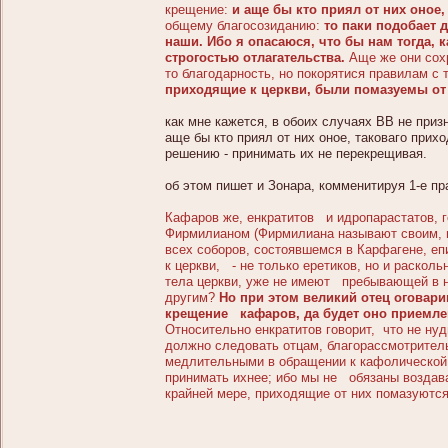
крещение:
и аще бы кто приял от них оное,
общему благосозиданию:
то паки подобает 
наши. Ибо я опасаюся, что бы нам тогда, 
строгостью отлагательства.
Аще же они сохр
то благодарность, но покорятися правилам с
приходящие к церкви, были помазуемы от 
как мне кажется, в обоих случаях ВВ не призн
аще бы кто приял от них оное, таковаго прихо
решению - принимать их не перекрещивая.
об этом пишет и Зонара, комменитируя 1-е пр
Кафаров же, енкратитов и идропарастатов, г
Фирмилианом (Фирмилиана называют своим, п
всех соборов, состоявшемся в Карфагене, е
к церкви, - не только еретиков, но и раскол
тела церкви, уже не имеют пребывающей в ни
другим?
Но при этом великий отец оговар
крещение кафаров, да будет оно приемле
Относительно енкратитов говорит, что не нуд
должно следовать отцам, благорассмотрител
медлительными в обращении к кафолической 
принимать ихнее; ибо мы не обязаны воздават
крайней мере, приходящие от них помазуютс