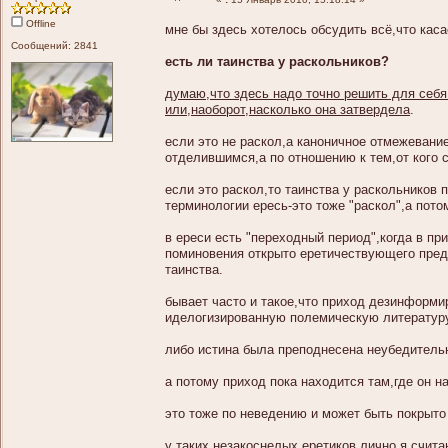
Offline
мне бы здесь хотелось обсудить всё,что каса
Сообщений: 2841
есть ли таинства у раскольников?
думаю,что здесь надо точно решить для себя 
или,наоборот,насколько она затвердела
.
если это не раскол,а каноничное отмежевани
отделившимся,а по отношению к тем,от кого 
если это раскол,то таинства у раскольников 
терминологии ересь-это тоже "раскол",а потом
в ереси есть "переходный период",когда в пр
поминовения открыто еретичествующего пред
таинства.
бывает часто и такое,что приход дезинформи
иделогизированную полемическую литературу,
либо истина была преподнесена неубедитель
а потому приход пока находится там,где он на
это тоже по неведению и может быть покрыто
у таких незакоснелых еретиков,лично я счита