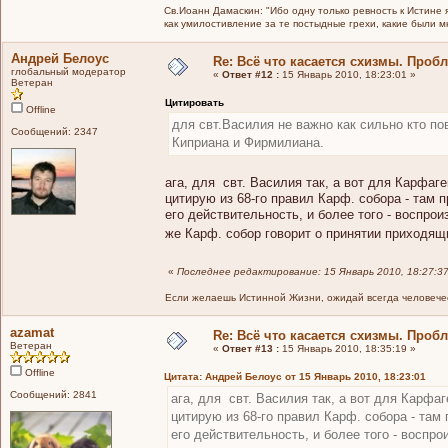
Св.Иоанн Дамаскин: "Ибо одну только ревность к Истине 
как умилостивление за те постыдные грехи, какие были 
Андрей Белоус
Re: Всё что касается схизмы. Проб
глобальный модератор
«
Ответ #12 :
15 Январь 2010, 18:23:01 »
Ветеран
Цитировать
Offline
для свт.Василия не важно как сильно кто по
Сообщений: 2347
Киприана и Фирмилиана.
ага, для свт. Василия так, а вот для Карфаг
цитирую из 68-го правил Карф. собора - там 
его действительность, и более того - воспрои
же Карф. собор говорит о принятии приходящ
«
Последнее редактирование: 15 Январь 2010, 18:27:3
Если желаешь Истинной Жизни, ожидай всегда человечес
azamat
Re: Всё что касается схизмы. Проб
Ветеран
«
Ответ #13 :
15 Январь 2010, 18:35:19 »
Offline
Цитата: Андрей Белоус от 15 Январь 2010, 18:23:01
Сообщений: 2841
ага, для свт. Василия так, а вот для Карфаг
цитирую из 68-го правил Карф. собора - там 
его действительность, и более того - воспро