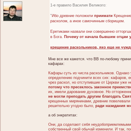
1-е правило Василия Великого:
"
Ибо древние положили
приимати
Крещение,
расколом, а иное самочинным сборищем.
Еретиками назвали они совершенно отторгши
в Бога.
Почему от начала бывшим отцам у
крещение раскольников, яко еще не чуж
Мне все же кажется. что ВВ по-любому прини
кафарах:
Кафары суть из числа раскольников. Однако 
определению подчинити всех сих: кафаров, ен
чрез раскол, но отступившие от Церкви уже н
потому что пресеклось законное преемств
их, имели дарование духовное. Но отторжен
не могли преподать другим благодать Свят
крещенных мирянинами, древние повелевали 
решительно угодно было,
ради назидания мн
а об энкратитах:
Они, да соделают себя неудобоприемлемыми 
собственный свой обычай изменили. И так, по