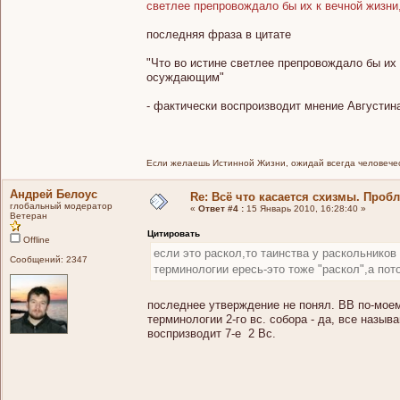
светлее препровождало бы их к вечной жизни
последняя фраза в цитате
"Что во истине светлее препровождало бы их
осуждающим"
- фактически воспроизводит мнение Августин
Если желаешь Истинной Жизни, ожидай всегда человечес
Андрей Белоус
Re: Всё что касается схизмы. Проб
глобальный модератор
«
Ответ #4 :
15 Январь 2010, 16:28:40 »
Ветеран
Цитировать
Offline
если это раскол,то таинства у раскольников
Сообщений: 2347
терминологии ересь-это тоже "раскол",а пот
последнее утверждение не понял. ВВ по-моему 
терминологии 2-го вс. собора - да, все назыв
воспризводит 7-е 2 Вс.