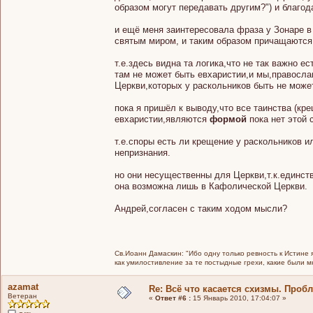
образом могут передавать другим?") и благод
и ещё меня заинтересовала фраза у Зонаре в
святым миром, и таким образом причащаются 
т.е.здесь видна та логика,что не так важно е
там не может быть евхаристии,и мы,правосл
Церкви,которых у раскольников быть не може
пока я пришёл к выводу,что все таинства (к
евхаристии,являются
формой
пока нет этой 
т.е.споры есть ли крещение у раскольников ил
непризнания.
но они несущественны для Церкви,т.к.единст
она возможна лишь в Кафолической Церкви.
Андрей,согласен с таким ходом мысли?
Св.Иоанн Дамаскин: "Ибо одну только ревность к Истине 
как умилостивление за те постыдные грехи, какие были 
azamat
Re: Всё что касается схизмы. Проб
Ветеран
«
Ответ #6 :
15 Январь 2010, 17:04:07 »