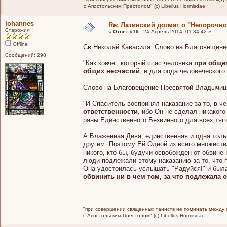
с Апостольским Престолом" (c) Libellus Hormisdae
Iohannes
Re: Латинский догмат о "Непорочн
Старожил
«
Ответ #19 :
24 Апрель 2014, 01:34:42 »
Offline
Св.Николай Кавасила. Слово на Благовещени
Сообщений: 298
"Как ковчег, который спас человека
при
обще
общих
несчастий
, и для рода человеческого
Слово на Благовещение Пресвятой Владычиц
"И Спаситель воспринял наказание за то, в 
ответственности
, ибо Он не сделал никакого
раны Единственного Безвинного для всех тя
А Блаженная Дева, единственная и одна тол
другим. Поэтому Ей Одной из всего множеств
никого, кто бы, будучи освобожден от обвинен
люди подлежали этому наказанию за то, что п
Она удостоилась услышать "Радуйся!" и была
обвинить ни в чем том, за что подлежала 
"при совершении священных таинств не поминать между св
с Апостольским Престолом" (c) Libellus Hormisdae