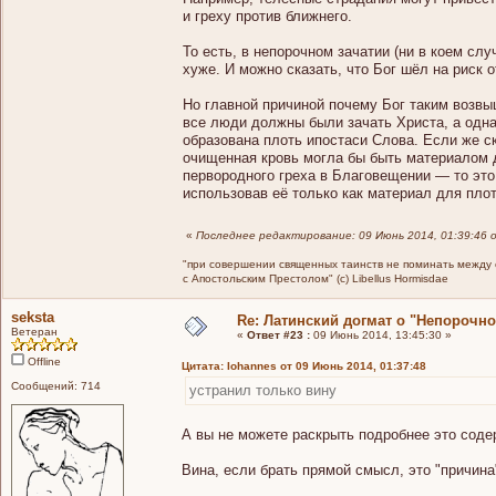
и греху против ближнего.
То есть, в непорочном зачатии (ни в коем слу
хуже. И можно сказать, что Бог шёл на риск 
Но главной причиной почему Бог таким возв
все люди должны были зачать Христа, а одна
образована плоть ипостаси Слова. Если же с
очищенная кровь могла бы быть материалом 
первородного греха в Благовещении — то это
использовав её только как материал для плот
«
Последнее редактирование: 09 Июнь 2014, 01:39:46 
"при совершении священных таинств не поминать между св
с Апостольским Престолом" (c) Libellus Hormisdae
seksta
Re: Латинский догмат о "Непорочн
Ветеран
«
Ответ #23 :
09 Июнь 2014, 13:45:30 »
Offline
Цитата: Iohannes от 09 Июнь 2014, 01:37:48
Сообщений: 714
устранил только вину
А вы не можете раскрыть подробнее это содерж
Вина, если брать прямой смысл, это "причина". 