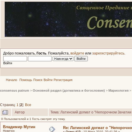
Добро пожаловать,
Гость
. Пожалуйста,
войдите
или
зарегистрируйтесь
.
Войти
Начало
Помощь
Поиск
Войти
Регистрация
consensus patrum
>
Основной раздел (догматика и богословие)
>
Мариология
>
Страниц:
1
[
2
]
Все
Автор
Тема: Латинский догмат о "Непорочном Зачатии
0 Пользователей и 1 Гость смотрят эту тему.
Владимир Мутин
Re: Латинский догмат о "Непорочн
Новичок
«
Ответ #15 :
10 Март 2010, 20:41:36 »