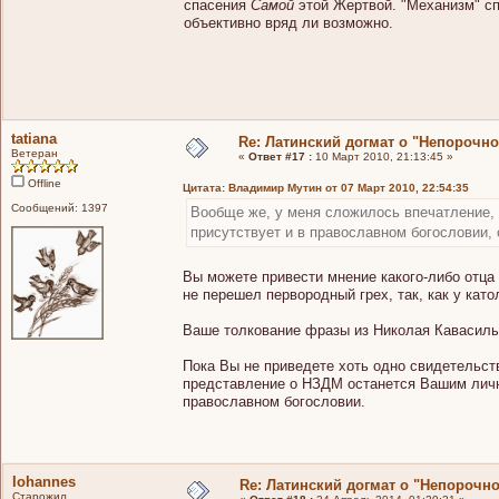
спасения
Самой
этой Жертвой. "Механизм" спа
объективно вряд ли возможно.
tatiana
Re: Латинский догмат о "Непорочн
Ветеран
«
Ответ #17 :
10 Март 2010, 21:13:45 »
Offline
Цитата: Владимир Мутин от 07 Март 2010, 22:54:35
Сообщений: 1397
Вообще же, у меня сложилось впечатление,
присутствует и в православном богословии, 
Вы можете привести мнение какого-либо отца
не перешел первородный грех, так, как у като
Ваше толкование фразы из Николая Кавасилы 
Пока Вы не приведете хоть одно свидетельств
представление о НЗДМ останется Вашим личн
православном богословии.
Iohannes
Re: Латинский догмат о "Непорочн
Старожил