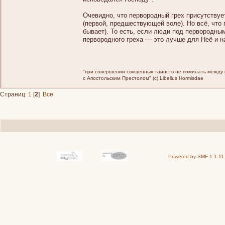
Очевидно, что первородный грех присутствуе
(первой, предшествующей воле). Но всё, что 
бывает). То есть, если люди под первородным
первородного греха — это лучше для Неё и н
"при совершении священных таинств не поминать между св
с Апостольским Престолом" (c) Libellus Hormisdae
Страниц:
1
[
2
]
Все
Powered by SMF 1.1.11