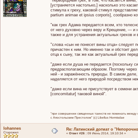
"пер­вородный грех, в том, что касается вин
[устраняется настолько,] насколько это ка­са
стимула к греху, каковой стимул представляет
partium animae et ipsius corporis], сообразно 
"как грех Адама передается всем, кто телес­
от него духовно через веру и Крещение, — и н
также и для устранения актуаль­ных грехов и 
"слова «сын не понесет вины отца» следует п
причастен к ним. Но именно так и обсто­ит д
отца к сыну, так же как актуальный грех пере
"даже если душа не передается (поскольку с
предрасполагающим образом. Поэтому через с
ней - и заражённость природы. В самом деле
наделяется от него природой посредством не
"даже если вина не присутствует в семени а
[concomitatur] таковой виной".
"при совершении священных таинств не поминать между св
с Апостольским Престолом" (c) Libellus Hormisdae
Iohannes
Re: Латинский догмат о "Непорочн
Старожил
«
Ответ #26 :
09 Июнь 2014, 19:10:34 »