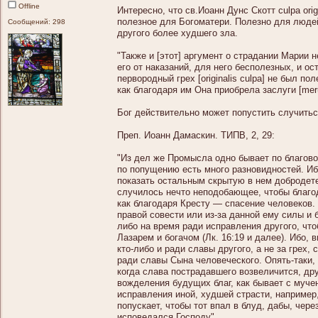
Offline
Интересно, что св.Иоанн Дунс Скотт culpa ori
полезное для Богоматери. Полезно для людей
Сообщений: 298
другого более худшего зла.
"Также и [этот] аргумент о страдании Марии
его от наказаний, для него бесполезных, и ост
первородный грех [originalis culpa] не был п
как благодаря им Она приобрела заслуги [meru
Бог действительно может попустить случитьс
Преп. Иоанн Дамаскин. ТИПВ, 2, 29:
"Из дел же Промысла одно бывает по благово
по попущению есть много разновидностей. Ибо
показать остальным скрытую в нем добродетел
случилось нечто неподобающее, чтобы благо
как благодаря Кресту — спасение человеков.
правой совести или из-за данной ему силы и б
либо на время ради исправления другого, что
Лазарем и богачом (Лк. 16:19 и далее). Ибо,
кто-либо и ради славы другого, а не за грех,
ради славы Сына человеческого. Опять-таки, 
когда слава пострадавшего возвеличится, др
вожделения будущих благ, как бывает с муче
исправления иной, худшей страсти, например,
попускает, чтобы тот впал в блуд, дабы, чер
исповедался Господу".