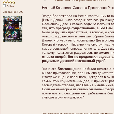
«
Ответ #18 :
24 Апрель 2014, 01:29:21 »
Offline
Николай Кавасила. Слово на Преславное Рож
Сообщений: 298
"когда Бог пожелал на Нее снизойти,
ничто н
[Ним и Девой] была воздвигнута возбраняюща
Блаженной Деве. Сказано ведь: беззакония в
так, что преграда существовала, а Бог Са
было разрушить препятствие, я говорю, о кро
живших под законом и имевших образы благода
Далее, кто не знает относительно Девы опре
Который - говорит Писание - не смотрит на ли
как согрешившей, определил печаль,
Деву же
те, кому полагается радоваться,
не имеют ни
от века людей, Бог не предложил радовать
разделяли древний несчастный уде
л
".
"
но в его Благовещении не было ничего о 
бы это приготовление, если бы оно действит
к тому же еще не явленного, нуждался в очи
самих этих изумительных дел, и принести ради
засвидетельствовал, что
Она не имела ниче
Если же некоторые из святых учителей говор
понимают это очищение как прибавление благод
смысле и они очищаются."
"при совершении священных таинств не поминать между св