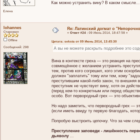
Как можно устранить вину? В каком смысле...
Елена
Iohannes
Re: Латинский догмат о "Непорочн
Старожил
«
Ответ #24 :
09 Июнь 2014, 18:47:58 »
Offline
Цитата: seksta от 09 Июнь 2014, 13:45:30
Сообщений: 298
А вы не можете раскрыть подробнее это соде
Вина в контексте греха — это реакция на пре
совмещённое с желанием устранить преступле
тем, против кого согрешил, кого этим оскорб
должен "заплатить" тому или тем, кому "зад
преступившим какой-либо закон, то внешняя 
преступник не чувствует вину, хотя он дейст
(перед кем-то конкретным или перед общество
особо. Вот первородный грех — это объективн
Но надо заметить, что первородный грех — эт
(если иметь ввиду ту первую благодать, кото
Попробую выстроить цепочку. Что за чем след
Преступление заповеди - лишённость перв
дьяволу
...