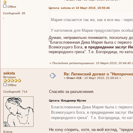
Offline
Цитата: seksta от 10 Март 2010, 18:55:46
Сообщений: 38
Мария спасается так же, как и все мы - чер
У католиков для Марии предусмотрен особы
Думаю, неправильно понимаете, поскольку 
"Благословенная Дева Мария была с первого 
Всемогущего Бога,
в предвидении заслуг Ии
первородного греха". Т.е. Богородица, по ка
«
Последнее редактирование: 10 Март 2010, 20:44:40
seksta
Re: Латинский догмат о "Непорочн
Ветеран
«
Ответ #16 :
10 Март 2010, 21:09:42 »
Offline
Спасибо за разъяснения.
Сообщений: 714
Цитата: Владимир Мутин
Благословенная Дева Мария была с первого 
Всемогущего Бога, в предвидении заслуг Ии
первородного греха". Т.е. Богородица, по 
Не хочу спорить, хотя, на мой взгляд, "пред
Елена