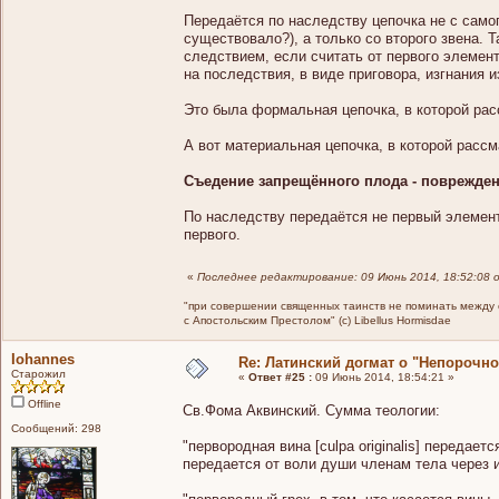
Передаётся по наследству цепочка не с самог
существовало?), а только со второго звена. 
следствием, если считать от первого элемент
на последствия, в виде приговора, изгнания и
Это была формальная цепочка, в которой рас
А вот материальная цепочка, в которой рассм
Съедение запрещённого плода - поврежден
По наследству передаётся не первый элемент
первого.
«
Последнее редактирование: 09 Июнь 2014, 18:52:08 
"при совершении священных таинств не поминать между св
с Апостольским Престолом" (c) Libellus Hormisdae
Iohannes
Re: Латинский догмат о "Непорочн
Старожил
«
Ответ #25 :
09 Июнь 2014, 18:54:21 »
Offline
Св.Фома Аквинский. Сумма теологии:
Сообщений: 298
"первородная вина [culpa originalis] передает
передается от воли ду­ши членам тела через 