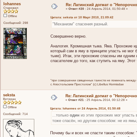
Iohannes
Re: Латинский догмат о "Непорочн
Старожил
«
Ответ #20 :
24 Апрель 2014, 01:50:48 »
Offline
Цитата: seksta от 10 Март 2010, 21:09:42
Сообщений: 298
"Механизм" спасения разный.
Совершенно верно.
Аналогия. Кромешная тьма. Яма. Прохожие иду
который сам в яму в принципе упасть не мог б
тьме). Итак, эти прохожие спасены им одним 
спасателем до того, как ступить на яму. Этот
"при совершении священных таинств не поминать между св
с Апостольским Престолом" (c) Libellus Hormisdae
seksta
Re: Латинский догмат о "Непорочн
Ветеран
«
Ответ #21 :
25 Апрель 2014, 00:12:28 »
Offline
Цитата: Iohannes от 24 Апрель 2014, 01:50:48
Сообщений: 714
...только
один
из этих прохожих мог упасть 
тоже спасён, но другим способом: не из ямы,
Почему бы и всех не спасти таким способом: "