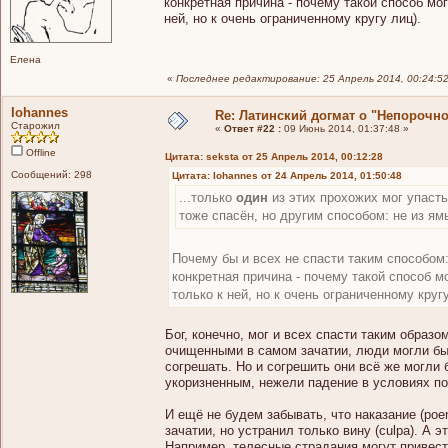
конкретная причина - почему такой способ мо
ней, но к очень ограниченному кругу лиц).
Елена
«
Последнее редактирование: 25 Апрель 2014, 00:24:52
Iohannes
Re: Латинский догмат о "Непорочн
Старожил
«
Ответ #22 :
09 Июнь 2014, 01:37:48 »
Offline
Цитата: seksta от 25 Апрель 2014, 00:12:28
Сообщений: 298
Цитата: Iohannes от 24 Апрель 2014, 01:50:48
...только
один
из этих прохожих мог упасть
тоже спасён, но другим способом: не из ямы
Почему бы и всех не спасти таким способом: 
конкретная причина - почему такой способ м
только к ней, но к очень ограниченному кругу
Бог, конечно, мог и всех спасти таким образ
очищенными в самом зачатии, люди могли бы
согрешать. Но и согрешить они всё же могли 
укоризненным, нежели падение в условиях п
И ещё не будем забывать, что наказание (poe
зачатии, но устранил только вину (culpa). А 
Например, телесные страдания могут привести