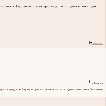
странять. Но, говорят, тираж три тыщи, так что должно много где
Записан
Записан
 Христа, предлагая Ему ее, как умилостивление за те постыдные грехи, какие были мною