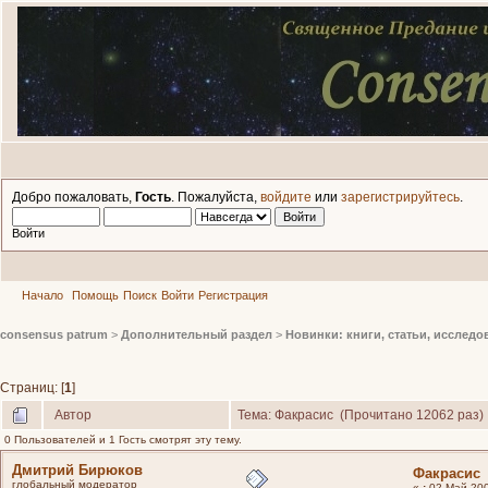
Добро пожаловать,
Гость
. Пожалуйста,
войдите
или
зарегистрируйтесь
.
Войти
Начало
Помощь
Поиск
Войти
Регистрация
consensus patrum
>
Дополнительный раздел
>
Новинки: книги, статьи, исследо
Страниц: [
1
]
Автор
Тема: Факрасис (Прочитано 12062 раз)
0 Пользователей и 1 Гость смотрят эту тему.
Дмитрий Бирюков
Факрасис
глобальный модератор
«
:
02 Май 200