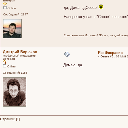
Ветеран
да, Дима, здОрово!
Offline
Сообщений: 2347
Наверняка у нас в "Слове" появится
Если желаешь Истинной Жизни, ожидай всегд
Дмитрий Бирюков
Re: Факрасис
глобальный модератор
«
Ответ #5 :
02 Май 2
Ветеран
Думаю, да.
Offline
Сообщений: 1155
Страниц: [
1
]