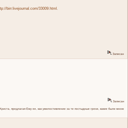
ttp://birr.livejournal.com/33009.html
.
Записан
Записан
 Христа, предлагая Ему ее, как умилостивление за те постыдные грехи, какие были мною