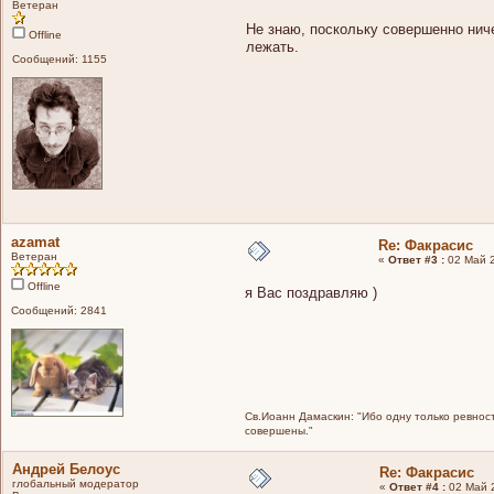
Ветеран
Не знаю, поскольку совершенно ниче
Offline
лежать.
Сообщений: 1155
azamat
Re: Факрасис
Ветеран
«
Ответ #3 :
02 Май 2
Offline
я Вас поздравляю )
Сообщений: 2841
Св.Иоанн Дамаскин: "Ибо одну только ревност
совершены."
Андрей Белоус
Re: Факрасис
глобальный модератор
«
Ответ #4 :
02 Май 2