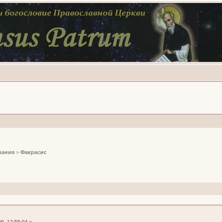
вания
>
Факрасис
9, 12:55:04 »