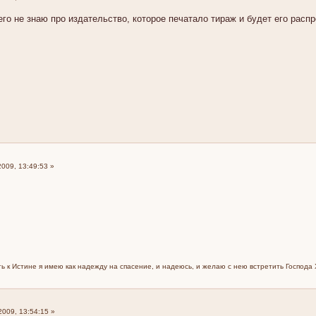
го не знаю про издательство, которое печатало тираж и будет его распро
009, 13:49:53 »
ь к Истине я имею как надежду на спасение, и надеюсь, и желаю с нею встретить Господа
009, 13:54:15 »