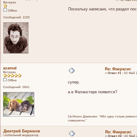
Ветеран
Поскольку написано, что раздел по
Offline
Сообщений: 1155
azamat
Re: Факрасис
Ветеран
«
Ответ #1 :
02 Май 2
Offline
супер.
Сообщений: 2841
а в Фаланстере появится?
Св.Иоанн Дамаскин: "Ибо одну только ревност
совершены."
Дмитрий Бирюков
Re: Факрасис
глобальный модератор
«
Ответ #2 :
02 Май 2