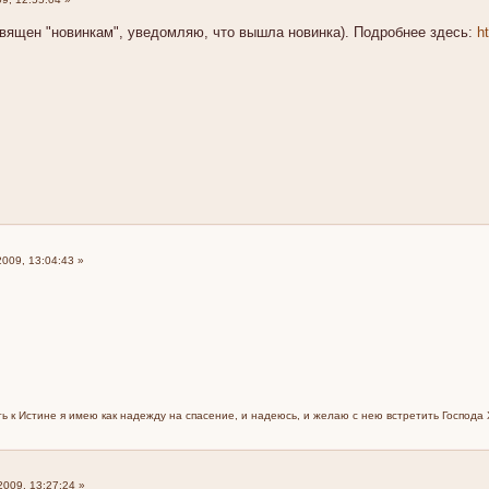
священ "новинкам", уведомляю, что вышла новинка). Подробнее здесь:
h
009, 13:04:43 »
ь к Истине я имею как надежду на спасение, и надеюсь, и желаю с нею встретить Господа
009, 13:27:24 »