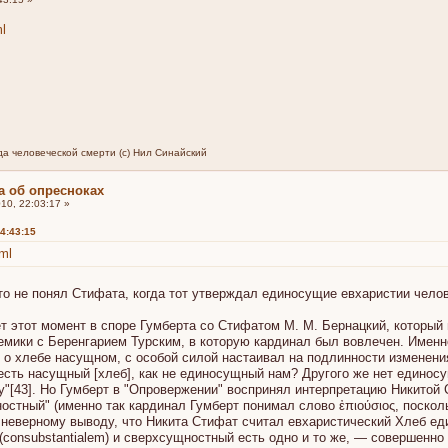
ml
а человеческой смерти (с) Нил Синайский
а об опресноках
10, 22:03:17 »
4:43:15
tml
то не понял Стифата, когда тот утверждал единосущие евхаристии чело
 этот момент в споре Гумберта со Стифатом М. М. Бернацкий, который
емики с Беренгарием Турским, в которую кардинал был вовлечен. Имен
о хлебе насущном, с особой силой настаивал на подлинности изменения
о есть насущный [хлеб], как не единосущный нам? Другого же нет единосу
"[43]. Но Гумберт в "Опровержении" воспринял интерпретацию Никитой
тный" (именно так кардинал Гумберт понимал слово ἐπιούσιος, поскольку
 неверному выводу, что Никита Стифат считал евхаристический Хлеб еди
 (consubstantialem) и сверхсущностный есть одно и то же, — совершенно