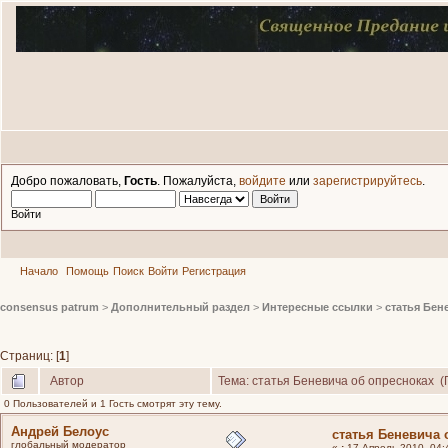
Добро пожаловать,
Гость
. Пожалуйста,
войдите
или
зарегистрируйтесь
.
Войти
Начало
Помощь
Поиск
Войти
Регистрация
consensus patrum
>
Дополнительный раздел
>
Интересные ссылки
>
статья Бен
Страниц: [
1
]
Автор
Тема: статья Беневича об опресноках (
0 Пользователей и 1 Гость смотрят эту тему.
Андрей Белоус
статья Беневича 
глобальный модератор
«
:
17 Апрель 2010, 04: