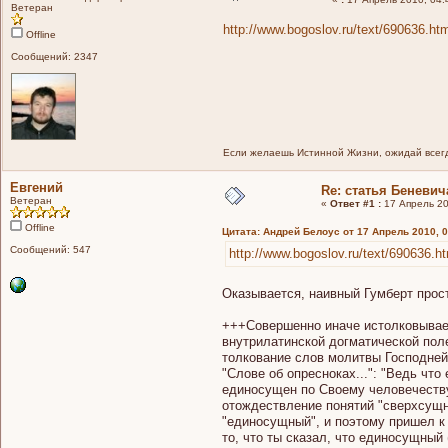
Ветеран
http://www.bogoslov.ru/text/690636.ht
Offline
Сообщений: 2347
Если желаешь Истинной Жизни, ожидай всегд
Евгений
Re: статья Беневич
Ветеран
«
Ответ #1 :
17 Апрель 20
Offline
Цитата: Андрей Белоус от 17 Апрель 2010, 0
Сообщений: 547
http://www.bogoslov.ru/text/690636.h
Оказывается, наивный Гумберт прос
+++Совершенно иначе истолковывает
внутрилатинской догматической пол
толкование слов молитвы Господней 
"Слове об опресноках...": "Ведь чт
единосущен по Своему человечеству
отождествление понятий "сверхсущнос
"единосущный", и поэтому пришел к
то, что ты сказал, что единосущный