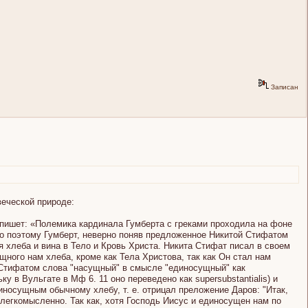
Записан
веческой природе:
 пишет: «Полемика кардинала Гумберта с греками проходила на фоне
но поэтому Гумберт, неверно поняв предложенное Никитой Стифатом
 хлеба и вина в Тело и Кровь Христа. Никита Стифат писал в своем
щного нам хлеба, кроме как Тела Христова, так как Он стал нам
 Стифатом слова "насущный" в смысле "единосущный" как
 в Вульгате в Мф 6. 11 оно переведено как supersubstantialis) и
носущным обычному хлебу, т. е. отрицал преложение Даров: "Итак,
 легкомысленно. Так как, хотя Господь Иисус и единосущен нам по