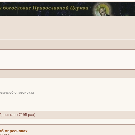
евича об опресноках
Прочитано 7195 раз)
об опресноках
43:15 »