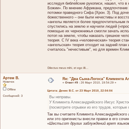
исследуя библейские рукописи, нашел, что в н
Божии». По мнению Африкана, предпочтение 
потомки праведного Сифа (Хрон. 3). Под доч
божественного – они были нечестивы и восст
«ангелы является более предпочтительным пе
спустились на землю и научили людей («прос
помощью их чернокнижья смогли зачать испол
потоп на землю, чтобы наказать грешное чел
теория. С IV века «человеческая» теория ста
«ангельская» теория отходит на задний план 
считалось "нечестивым", но для време
Dilectus meus mihi, et ego illi…
Артем В.
Re: "Два Сына-Логоса" Климента А
Новичок
«
Ответ #9 :
26 Март 2010, 19:54:29 »
Offline
Цитата: Денис В.С. от 23 Март 2010, 22:04:04
Сообщений: 3
Вы неправы.
У Климента Александрийского Иисус Христос
(посмотрите отрывки из его трудов, которые
Так вы считаете Климента Александрийского 
или это оригенисты внесли правки в его сочи
«
Шестьсот других заблуждений врет языко