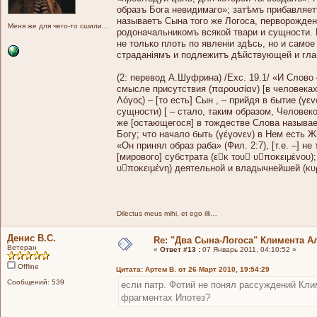
образъ Бога невидимаго»; затѣмъ прибавляетъ
называетъ Сына того же Логоса, перворожден
Меня же для чего-то сшили...
родоначальникомъ всякой твари и сущности. 
не только плоть по явленіи здѣсь, но и само
страданіямъ и подлежитъ дѣйствующей и гла
(2: перевод А.Шуфрина) /Exc. 19.1/ «И Слово
смысле присутствия (παρoυσίαv) [в человеках],
Λόγoς) – [то есть] Сын , – прийдя в бытие (γ
сущности) [ – стало, таким образом, Человек
же [остающегося] в тождестве Слова называе
Богу; что начало быть (γέγovεv) в Нем есть Ж
«Он принял образ раба» (Фил. 2:7), [т.е. –] н
[мирового] субстрата (εκ τoυ υπoκειμέvoυ)
υπoκειμέvη) деятельной и владычнейшей (κυρι
Dilectus meus mihi, et ego illi…
Денис В.С.
Re: "Два Сына-Логоса" Климента А
Ветеран
«
Ответ #13 :
07 Январь 2011, 04:10:52 »
Offline
Цитата: Артем В. от 26 Март 2010, 19:54:29
Сообщений: 539
если патр. Фотий не понял рассуждений Клим
фрагментах Ипотез?