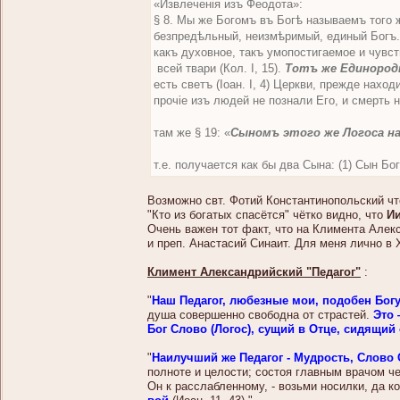
«Извлеченія изъ Феодота»:
§ 8. Мы же Богомъ въ Богѣ называемъ того же
безпредѣльный, неизмѣримый, единый Богъ. «
какъ духовное, такъ умопостигаемое и чувст
всей твари (Кол. I, 15).
Тотъ же Единород
есть светъ (Іоан. I, 4) Церкви, прежде наход
прочіе изъ людей не познали Его, и смерть 
там же § 19: «
Сыномъ этого же Логоса н
т.е. получается как бы два Сына: (1) Сын Бо
Возможно свт. Фотий Константинопольский что
"Кто из богатых спасётся" чётко видно, что
Ии
Очень важен тот факт, что на Климента Алек
и преп. Анастасий Синаит. Для меня лично в
Климент Александрийский "Педагог"
:
"
Наш Педагог, любезные мои, подобен Бог
душа совершенно свободна от страстей.
Это 
Бог Слово (Логос), сущий в Отце, сидящий
"
Наилучший же Педагог - Мудрость, Слово 
полноте и целости; состоя главным врачом ч
Он к расслабленному, - возьми носилки, да ко