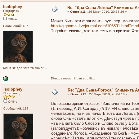
Isolophey
Re: "Два Сына-Логоса" Климента А
Постоялец
«
Ответ #11 :
26 Март 2010, 20:58:26 »
Offline
Может быть эти фрагменты рус. пер. моногр
http://gignomai.livejournal.com/106891.html?mo
Сообщений: 137
Tugodum сказал, что там есть и о критике Фот
Меня же для чего-то сшили...
Dilectus meus mihi, et ego illi…
Isolophey
Re: "Два Сына-Логоса" Климента А
Постоялец
«
Ответ #12 :
27 Март 2010, 20:04:18 »
Offline
Вот характерный отрывок "Извлечений из Тео
(1: перевод А.И. Сагарды) § 19. «И слово стал
Сообщений: 137
человѣкомъ, но и въ началѣ тотъ же Логосъ 
снова Онъ «сталъ плотію», дѣйствуя чрезъ п
«въ началѣ было Слово и Слово было у Бога. Ч
(заповѣдуетъ): «облекись въ новаго человѣка с
созданнаго Логоса. «Созданное по Богѣ» мож
«преслѣдуй цѣль, для которой ты созданъ». 