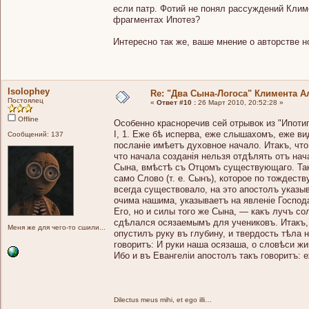
если патр. Фотий не понял рассуждений Климе
фрагментах Ипотез?
Интересно так же, ваше мнение о авторстве н
Isolophey
Re: "Два Сына-Логоса" Климента А
Постоялец
«
Ответ #10 :
26 Март 2010, 20:52:28 »
Offline
Особенно красноречив сей отрывок из "Ипотип
I, 1. Еже бѣ исперва, еже слышахомъ, еже в
Сообщений: 137
посланіе имѣетъ духовное начало. Итакъ, чт
что начала созданія нельзя отдѣлять отъ нач
Сына, вмѣстѣ съ Отцомъ существующаго. Так
само Слово (т. е. Сынъ), которое по тождес
всегда существовало, на это апостолъ указы
очима нашима, указываетъ на явленіе Господ
Его, но и силы того же Сына, — какъ лучъ со
сдѣлался осязаемымъ для учениковъ. Итакъ, 
Меня же для чего-то сшили...
опустилъ руку въ глубину, и твердость тѣла 
говоритъ: И руки наша осязаша, о словѣси ж
Ибо и въ Евангеліи апостолъ такъ говоритъ: 
Dilectus meus mihi, et ego illi…