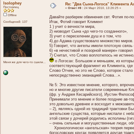
Isolophey
Re: "Два Сына-Логоса" Климента А
Постоялец
«
Ответ #8 :
24 Март 2010, 13:26:25 »
Offline
Давайте разберем обвинения свт. Фотия по-по
Итак, Фотий говорит Климент
Сообщений: 137
1 ) учит о вечности мира,
2) низводит Сына «до чего-то созданного»,
3) учит о переселении душ и о том, что
4) до Адама существовало множество миров.
5) Говорит, что ангелы имели плотскую связь
6) «в нечестивой и позорной манере» говорил
7) Считал, что Слово воплотилось не истинно
о Логосах: Большом и меньшем, из которых
Меня же для чего-то сшили...
соответствующий фрагмент из Климента, где
Слово Отчее, но это не Слово, которое стало
непосредственно эманацией Слова…».
№ 5: Это известное мнение, которого, впрочем
но и многие другие писатели современные Кл
(фр. у Андрея Кесарийского), Иустин Философ (
Принимали это мнение и более поздние ав-то
это довольно древнее и восходит к межзаветн
– 2), являясь одной из традиций трактовки Быт
ангельские существа, которые ниспали с неб
этой связи у дочерей родились исполины (гиг
– очень сильные и могущественные люди, обл
Хронологически «ангельская» теория первенс
богословских кругах появляется другая тракт