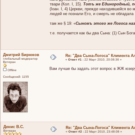
твари (Кол. I, 15).
Тотъ же Единородный, п
(Іоан. I, 4) Церкви, прежде находившейся во мр
людей не познали Его, и смерть не обладала
там же § 19: «
Сыномъ этого же Логоса на
т.е. получается как бы два Сына: (1) Сын Бог
Дмитрий Бирюков
Re: "Два Сына-Логоса" Климента А
глобальный модератор
«
Ответ #1 :
22 Март 2010, 20:08:36 »
Ветеран
Вам лучше бы задать этот вопрос в ЖЖ юзеру
Offline
Сообщений: 1155
Денис В.С.
Re: "Два Сына-Логоса" Климента А
Ветеран
«
Ответ #2 :
22 Март 2010, 23:48:08 »