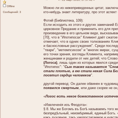
Offline
Можно ли из нижеприведенных цитат, заключ
кто-нибудь знает литературу, про этот аспек
Сообщений: 3
Фотий (Библиотека, 109):
Если исходить из этого и других замечаний 
церковное Предание и применить его для пр
произведение в его цельном виде, высказывае
[70], что в "Ипотипосах" Климент даёт сжатое
отмечает, что в одних своих толкованиях Клим
и баснословные рассуждения". Среди последн
"твари", "метемпсихозе" и "многих мирах, с
его точки зрения, взгляды Климента, наприме
женщинами и родили от них детей; что Слово
(Логоса)
, лишь один из которых явился сред
"Ипотипос": "
Сын также называется "Слово
стали плотью, а ею стала некая Сила Б
посетил сердца человеков
".
другой перевод: Он далее обвинен в чудови
появился смертным
, или даже скорее не он
«
Логос есть некое божественное истече
«Извлеченія изъ Феодота»:
§ 8. Мы же Богомъ въ Богѣ называемъ того же 
безпредѣльный, неизмѣримый, единый Богъ. «В
какъ духовное, такъ умопостигаемое и чувств