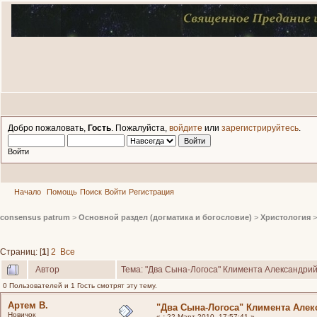
Добро пожаловать,
Гость
. Пожалуйста,
войдите
или
зарегистрируйтесь
.
Войти
Начало
Помощь
Поиск
Войти
Регистрация
consensus patrum
>
Основной раздел (догматика и богословие)
>
Христология
Страниц: [
1
]
2
Все
Автор
Тема: "Два Сына-Логоса" Климента Александрий
0 Пользователей и 1 Гость смотрят эту тему.
Артем В.
"Два Сына-Логоса" Климента Алек
Новичок
«
:
22 Март 2010, 17:57:41 »