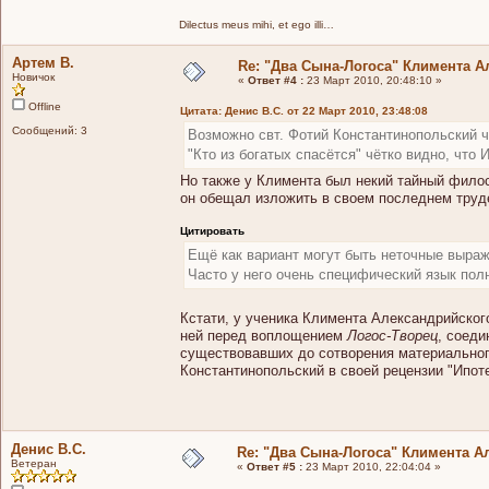
Dilectus meus mihi, et ego illi…
Артем В.
Re: "Два Сына-Логоса" Климента А
Новичок
«
Ответ #4 :
23 Март 2010, 20:48:10 »
Offline
Цитата: Денис В.С. от 22 Март 2010, 23:48:08
Сообщений: 3
Возможно свт. Фотий Константинопольский чт
"Кто из богатых спасётся" чётко видно, что 
Но также у Климента был некий тайный филосо
он обещал изложить в своем последнем труде
Цитировать
Ещё как вариант могут быть неточные выраже
Часто у него очень специфический язык пол
Кстати, у ученика Климента Александрийског
ней перед воплощением
Логос-Творец
, соед
существовавших до сотворения материального
Константинопольский в своей рецензии "Ипоте
Денис В.С.
Re: "Два Сына-Логоса" Климента А
Ветеран
«
Ответ #5 :
23 Март 2010, 22:04:04 »