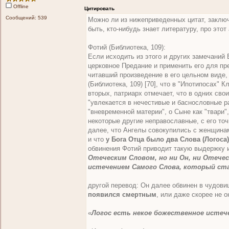
Offline
Цитировать
Сообщений: 539
Можно ли из нижеприведенных цитат, заклю
быть, кто-нибудь знает литературу, про это
Фотий (Библиотека, 109):
Если исходить из этого и других замечаний
церковное Предание и применить его для п
читавший произведение в его цельном виде,
(Библиотека, 109) [70], что в "Ипотипосах" 
вторых, патриарх отмечает, что в одних свои
"увлекается в нечестивые и баснословные р
"вневременной материи", о Сыне как "твари
некоторые другие неправославные, с его точ
далее, что Ангелы совокупились с женщинам
и что
у Бога Отца было два Слова (Логоса)
обвинения Фотий приводит такую выдержку и
Отеческим Словом, но ни Он, ни Отечес
истечением Самого Слова, который ста
другой перевод: Он далее обвинен в чудов
появился смертным
, или даже скорее не о
«
Логос есть некое божественное истеч