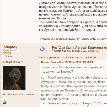
Думаю свт. Фотий Константинопольский мог о
поздние Святые Отцы лучше ранних. Так боле
прямо называет Климента Александрийского в
ценили Климента Александрийского и ссылали
мнение свт. Фотия.
Тем более в своих трудах : "Педагог", "Стром
христологию и триадологию. Для Климента Ал
же Субъект, по природе Бог и Человек.
«
Последнее редактирование: 07 Январь 2011, 04:15:44
Isolophey
Re: "Два Сына-Логоса" Климента А
Постоялец
«
Ответ #14 :
07 Январь 2011, 04:28:40 »
Offline
Цитата: Денис В.С. от 07 Январь 2011, 04:10:52
Сообщений: 137
Цитата: Артем В. от 26 Март 2010, 19:54:29
если патр. Фотий не понял рассуждений Кли
фрагментах Ипотез?
свт. Фотий прилежал к философии Аристотел
Думаю свт. Фотий Константинопольский мог
поздние Святые Отцы лучше ранних. Так бол
прямо называет Климента Александрийского 
Меня же для чего-то сшили...
ценили Климента Александрийского и ссыла
мнение свт. Фотия.
Тем более в своих трудах : "Педагог", "Стро