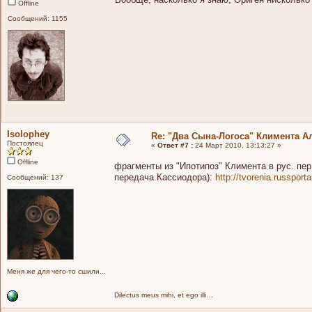
Offline
Сообщений: 1155
Isolophey
Re: "Два Сына-Логоса" Климента А
Постоялец
«
Ответ #7 :
24 Март 2010, 13:13:27 »
Offline
фрагменты из "Ипотипоз" Климента в рус. пер.
передача Кассиодора):
http://tvorenia.russport
Сообщений: 137
Меня же для чего-то сшили...
Dilectus meus mihi, et ego illi…