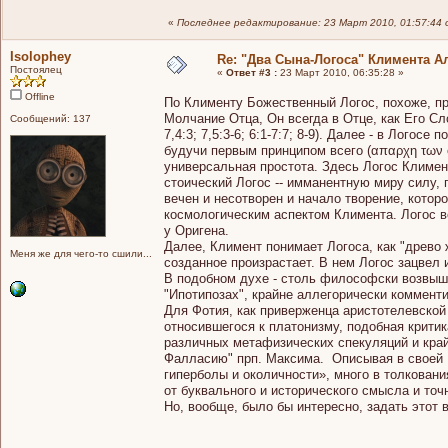
«
Последнее редактирование: 23 Март 2010, 01:57:44 
Isolophey
Re: "Два Сына-Логоса" Климента А
Постоялец
«
Ответ #3 :
23 Март 2010, 06:35:28 »
Offline
По Клименту Божественный Логос, похоже, про
Молчание Отца, Он всегда в Отце, как Его Сл
Сообщений: 137
7,4:3; 7,5:3-6; 6:1-7:7; 8-9). Далее - в Лого
будучи первым принципом всего (απαρχη των 
универсальная простота. Здесь Логос Климент
стоический Логос -- имманентную миру силу,
вечен и несотворен и начало творение, котор
космологическим аспектом Климента. Логос ве
у Оригена.
Далее, Климент понимает Логоса, как "древо 
Меня же для чего-то сшили...
созданное произрастает. В нем Логос зацвел и
В подобном духе - столь философски возвыш
"Ипотипозах", крайне аллегорически комменти
Для Фотия, как приверженца аристотелевской
относившегося к платонизму, подобная крити
различных метафизических спекуляций и край
Фалласию" прп. Максима. Описывая в своей Б
гиперболы и околичности», много в толкован
от буквального и исторического смысла и точ
Но, вообще, было бы интересно, задать этот