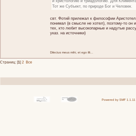
и христологию и триадологию. Для Климента
Тот же Субъект, по природе Бог и Человек.
свт. Фотий прилежал к философии Аристотеля
понимал (в смысле не хотел), поэтому-то он
тех, кто любит высокопарные и надутые рассу
указ. на источники)
Dilectus meus mihi, et ego illi…
Страниц: [
1
]
2
Все
Powered by SMF 1.1.11