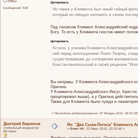
Offline
Цитировать
Сообщений: 539
Но также у Климента был некий тайный филос
который он обещал изложить в своем послед
Под гнозисом Климент Александрийский подра
Богу. То есть у Климента гностик имеет поло
Цитировать
Кстати, у ученика Климента Александрийско
ней перед воплощением
Логос-Творец
, соед
существовавших до сотворения материальног
Константинопольский в своей рецензии "Ипот
Вы неправы. У Климента Александрийского кл
Оригена.
У Климента Александрийского Иисус Христос и
процитировал выше), а у Оригена действител
Также для Климента была чужда и лжеантропо
«
Последнее редактирование: 07 Январь 2011, 04:01:58
Дмитрий Бирюков
Re: "Два Сына-Логоса" Климента А
глобальный модератор
«
Ответ #6 :
23 Март 2010, 22:33:46 »
Ветеран
Вообще, насколько я знаю, Ориген нисколько