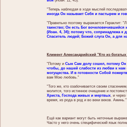
вой
(Иоан. 11, 43)."
"Теперь наблюдая в ходе мыслей последоват
иногда Он называет Себя и пастырем и го
"Правильно поэтому выражается Гераклит: "Л
таинство; Он есть Бог вочеловечившийся 
(Иоан. 4, 34); потому что, сопринадлежа 
Спаситель людей; Божий слуга Он, а для н
Климент Александрийский "Кто из богатых 
"Потому и
Сын Сам долу сошел, потому Он 
чтобы, до нашей слабости из любви к нам
могущества. И в готовности Собой пожерт
вам Мою любовь."
"Того же, кто озабочивается своим спасением,
молится, того истинное очищение и постоянс
Христа, Господа живых и мертвых
, и через
время, из рода в род и во веки веков. Аминь."
Ещё как вариант могут быть неточные выражен
Часто у него очень специфический язык полн