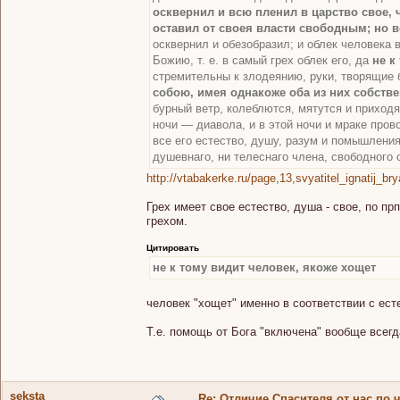
осквернил и всю пленил в царство свое, ч
оставил от своея власти свободным; но в
осквернил и обезобразил; и облек человека 
Божию, т. е. в самый грех облек его, да
не к
стремительны к злодеянию, руки, творящие 
собою, имея однакоже оба из них собстве
бурный ветр, колеблются, мятутся и приходя
ночи — диавола, и в этой ночи и мраке пров
все его естество, душу, разум и помышления
душевнаго, ни телеснаго члена, свободного о
http://vtabakerke.ru/page,13,svyatitel_ignatij_
Грех имеет свое естество, душа - свое, по пр
грехом.
Цитировать
не к тому видит человек, якоже хощет
человек "хощет" именно в соответствии с ест
Т.е. помощь от Бога "включена" вообще всегда
seksta
Re: Отличие Спасителя от нас по 