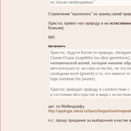
но только необходимые."
Стремление "выскочить" из границ своей прир
Христос привел чел.природу в ее
естественн
Божьим).
МИ:
Цитировать
Христос, будучи Богом по природе, обладае
Своим Отцом (suqelhths tou idiou gennhtoros)
человеческой волей
,
которая никоим обр
мечтательности; ни само естество, ни что-
свободная воля (gnwmh) и то, что зависит от
logw sunneuei ths jusews)...
Христос приводит природу в соответствие с
в состоянии бесстрастия и мира с естеством
цит. по Мейендорфу.
http://apologia.narod.ru/basis/bogoslovie/mejend
п.с. прошу прощения за выборочное участие в