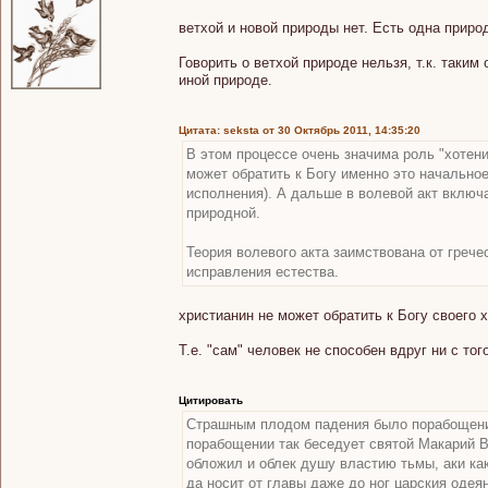
ветхой и новой природы нет. Есть одна приро
Говорить о ветхой природе нельзя, т.к. таки
иной природе.
Цитата: seksta от 30 Октябрь 2011, 14:35:20
В этом процессе очень значима роль "хотен
может обратить к Богу именно это начально
исполнения). А дальше в волевой акт включ
природной.
Теория волевого акта заимствована от греч
исправления естества.
христианин не может обратить к Богу своего х
Т.е. "сам" человек не способен вдруг ни с тог
Цитировать
Страшным плодом падения было порабощение
порабощении так беседует святой Макарий Ве
обложил и облек душу властию тьмы, аки как
да носит от главы даже до ног царския одея