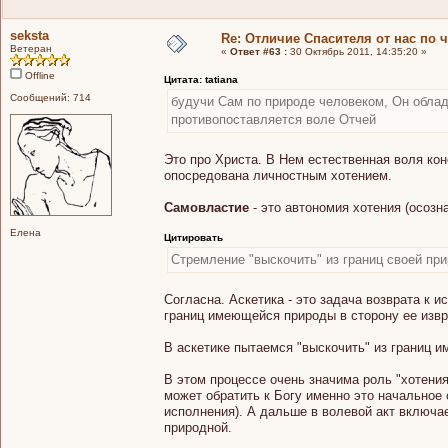
seksta
Re: Отличие Спасителя от нас по 
Ветеран
«
Ответ #63 :
30 Октябрь 2011, 14:35:20 »
Offline
Цитата: tatiana
Сообщений: 714
будучи Сам по природе человеком, Он облад
противопоставляется воле Отчей
Это про Христа. В Нем естественная воля кон
опосредована личностным хотением.
Самовластие
- это автономия хотения (осозн
Елена
Цитировать
Стремление "выскочить" из границ своей при
Согласна. Аскетика - это задача возврата к 
границ имеющейся природы в сторону ее изв
В аскетике пытаемся "выскочить" из границ
В этом процессе очень значима роль "хотения
может обратить к Богу именно это начальное
исполнения). А дальше в волевой акт включа
природной.