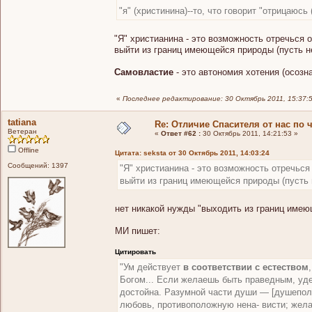
"я" (христинина)--то, что говорит "отрицаюсь 
"Я" христианина - это возможность отречься 
выйти из границ имеющейся природы (пусть не
Самовластие
- это автономия хотения (осозн
«
Последнее редактирование: 30 Октябрь 2011, 15:37:5
tatiana
Re: Отличие Спасителя от нас по 
Ветеран
«
Ответ #62 :
30 Октябрь 2011, 14:21:53 »
Offline
Цитата: seksta от 30 Октябрь 2011, 14:03:24
Сообщений: 1397
"Я" христианина - это возможность отречься
выйти из границ имеющейся природы (пусть н
нет никакой нужды "выходить из границ имею
МИ пишет:
Цитировать
"Ум действует
в соответствии с естеством
Богом... Если желаешь быть праведным, уде
достойна. Разумной части души — [душеполе
любовь, противоположную нена- висти; жел