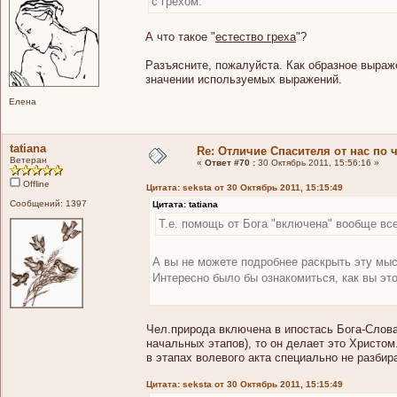
с грехом.
А что такое "
естество греха
"?
Разъясните, пожалуйста. Как образное выраж
значении используемых выражений.
Елена
tatiana
Re: Отличие Спасителя от нас по 
Ветеран
«
Ответ #70 :
30 Октябрь 2011, 15:56:16 »
Offline
Цитата: seksta от 30 Октябрь 2011, 15:15:49
Сообщений: 1397
Цитата: tatiana
Т.е. помощь от Бога "включена" вообще всег
А вы не можете подробнее раскрыть эту мы
Интересно было бы ознакомиться, как вы это
Чел.природа включена в ипостась Бога-Слова,
начальных этапов), то он делает это Христом.
в этапах волевого акта специально не разбирал
Цитата: seksta от 30 Октябрь 2011, 15:15:49