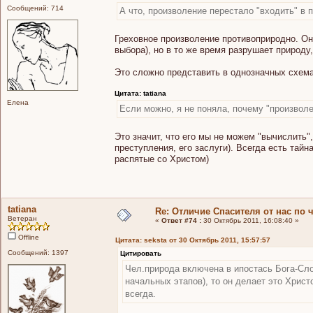
Сообщений: 714
А что, произволение перестало "входить" в 
Греховное произволение противоприродно. Он
выбора), но в то же время разрушает природу,
Это сложно представить в однозначных схема
Цитата: tatiana
Елена
Если можно, я не поняла, почему "произвол
Это значит, что его мы не можем "вычислить",
преступления, его заслуги). Всегда есть тайн
распятые со Христом)
tatiana
Re: Отличие Спасителя от нас по 
Ветеран
«
Ответ #74 :
30 Октябрь 2011, 16:08:40 »
Offline
Цитата: seksta от 30 Октябрь 2011, 15:57:57
Сообщений: 1397
Цитировать
Чел.природа включена в ипостась Бога-Слов
начальных этапов), то он делает это Христо
всегда.