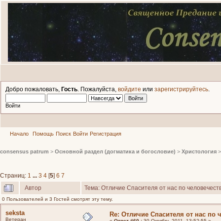
Добро пожаловать,
Гость
. Пожалуйста,
войдите
или
зарегистрируйтесь
.
Войти
Начало
Помощь
Поиск
Войти
Регистрация
consensus patrum
>
Основной раздел (догматика и богословие)
>
Христология
Страниц:
1
...
3
4
[
5
]
6
7
Автор
Тема: Отличие Спасителя от нас по человечест
0 Пользователей и 3 Гостей смотрят эту тему.
seksta
Re: Отличие Спасителя от нас по 
Ветеран
«
Ответ #60 :
30 Октябрь 2011, 13:52:55 »