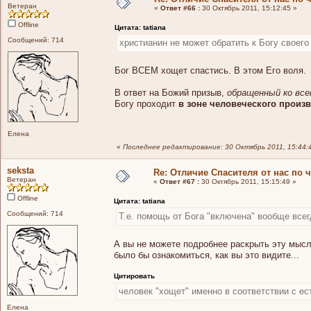
Ветеран
«
Ответ #66 :
30 Октябрь 2011, 15:12:45 »
Offline
Цитата: tatiana
Сообщений: 714
христианин не может обратить к Богу своего
Бог ВСЕМ хощет спастись. В этом Его воля.
В ответ на Божий призыв,
обращенный ко все
Богу проходит
в зоне человеческого произ
Елена
«
Последнее редактирование: 30 Октябрь 2011, 15:44:4
seksta
Re: Отличие Спасителя от нас по 
Ветеран
«
Ответ #67 :
30 Октябрь 2011, 15:15:49 »
Offline
Цитата: tatiana
Сообщений: 714
Т.е. помощь от Бога "включена" вообще всегд
А вы не можете подробнее раскрыть эту мысл
было бы ознакомиться, как вы это видите...
Цитировать
человек "хощет" именно в соответствии с е
Елена