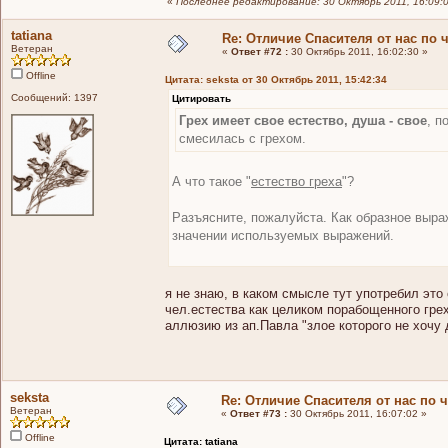
«
Последнее редактирование: 30 Октябрь 2011, 16:09:0
tatiana
Re: Отличие Спасителя от нас по 
Ветеран
«
Ответ #72 :
30 Октябрь 2011, 16:02:30 »
Offline
Цитата: seksta от 30 Октябрь 2011, 15:42:34
Сообщений: 1397
Цитировать
Грех имеет свое естество, душа - свое
, п
смесилась с грехом.
А что такое "
естество греха
"?
Разъясните, пожалуйста. Как образное выра
значении используемых выражений.
я не знаю, в каком смысле тут употребил эт
чел.естества как целиком порабощенного гре
аллюзию из ап.Павла "злое которого не хочу 
seksta
Re: Отличие Спасителя от нас по 
Ветеран
«
Ответ #73 :
30 Октябрь 2011, 16:07:02 »
Offline
Цитата: tatiana