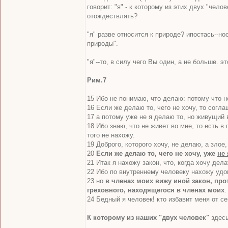
говорит: "я" - к которому из этих двух "чел
отождествлять?
"я" разве относится к природе? ипостась--н
природы".
"я"--то, в силу чего Вы один, а не больше.
Рим.7
15 Ибо не понимаю, что делаю: потому что не
16 Если же делаю то, чего не хочу, то согла
17 а потому уже не я делаю то, но живущий 
18 Ибо знаю, что не живет во мне, то есть в
того не нахожу.
19 Доброго, которого хочу, не делаю, а злое,
20
Если же делаю то, чего не хочу, уже
не 
21 Итак я нахожу закон, что, когда хочу дел
22 Ибо по внутреннему человеку нахожу удо
23 но
в членах моих вижу иной закон, пр
греховного, находящегося в членах моих
.
24 Бедный я человек! кто избавит меня от с
К которому из наших "двух человек"
здесь