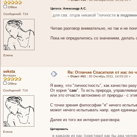
Offline
Цитата: Александр А.С.
Сообщений: 714
для свв. отцов никакой "личности
в подлинн
Читаю разговор внимательно, но так и не по
Пока не определились со значением, делать
Елена
seksta
Re: Отличие Спасителя от нас по 
Ветеран
«
Ответ #61 :
30 Октябрь 2011, 14:03:24 »
Offline
Я вижу, что "личностность", как качество раз
От корня "
сам
". То есть природа, управляемая
Сообщений: 714
или это отчасти автономно от природы - с эти
С точки зрения философии "я" ничего испыты
может ничего испытывать напр. идея единицы.
Далее из того же интернет-разговора:
Цитировать
Елена
в каждом из нас (христиан) как бы два челове