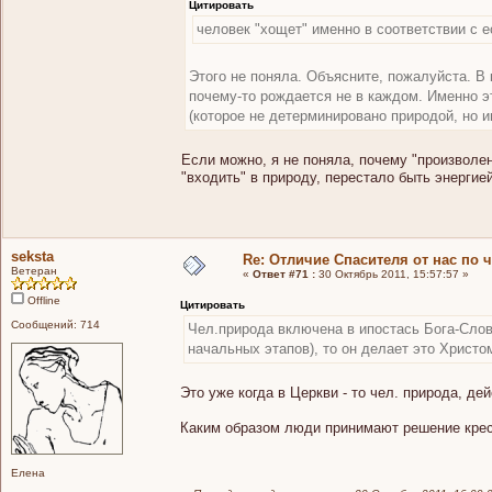
Цитировать
человек "хощет" именно в соответствии с 
Этого не поняла. Объясните, пожалуйста. В 
почему-то рождается не в каждом. Именно эт
(которое не детерминировано природой, но 
Если можно, я не поняла, почему "произволе
"входить" в природу, перестало быть энерги
seksta
Re: Отличие Спасителя от нас по 
Ветеран
«
Ответ #71 :
30 Октябрь 2011, 15:57:57 »
Offline
Цитировать
Сообщений: 714
Чел.природа включена в ипостась Бога-Слова
начальных этапов), то он делает это Христом
Это уже когда в Церкви - то чел. природа, д
Каким образом люди принимают решение кре
Елена