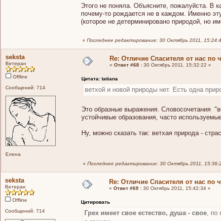
Этого не поняла. Объясните, пожалуйста. В к
почему-то рождается не в каждом. Именно эту
(которое не детерминировано природой, но им
«
Последнее редактирование: 30 Октябрь 2011, 15:24:4
seksta
Re: Отличие Спасителя от нас по 
Ветеран
«
Ответ #68 :
30 Октябрь 2011, 15:32:22 »
Offline
Цитата: tatiana
Сообщений: 714
ветхой и новой природы нет. Есть одна прир
Это образные выражения. Словосочетания "вет
устойчивые образования, часто используемые
Ну, можно сказать так: ветхая природа - стр
Елена
«
Последнее редактирование: 30 Октябрь 2011, 15:36:2
seksta
Re: Отличие Спасителя от нас по 
Ветеран
«
Ответ #69 :
30 Октябрь 2011, 15:42:34 »
Offline
Цитировать
Сообщений: 714
Грех имеет свое естество, душа - свое
, по