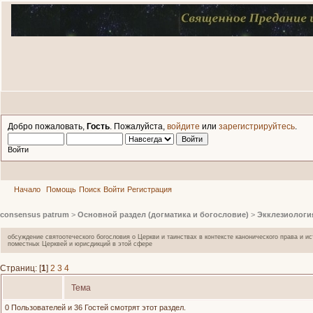
Добро пожаловать,
Гость
. Пожалуйста,
войдите
или
зарегистрируйтесь
.
Войти
Начало
Помощь
Поиск
Войти
Регистрация
consensus patrum
>
Основной раздел (догматика и богословие)
>
Экклезиологи
обсуждение святоотеческого богословия о Церкви и таинствах в контексте канонического права и 
поместных Церквей и юрисдикций в этой сфере
Страниц: [
1
]
2
3
4
Тема
0 Пользователей и 36 Гостей смотрят этот раздел.