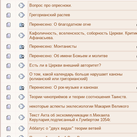
Вопрос про опресноки.
Грегорианский распев
Перенесено: О благодатном огне
Кафоличность, вселенскость, соборность Церкви. Крити
Афанасьева.
Перенесено: Монтанисты
Перенесено: Об имени Божьем и молитве
Есть ли в Церкви внешний авторитет?
О том, какой календарь больше нарушает каноны
(юлианский или григорианский)
Перенесено: О рок-музыке и канонах
Теории чиноприёмов и теории соотношения Таинств.
некоторые аспекты экклесиологии Макария Великого
Текст Акта об экскоммуникации п.Михаила
Керулария,подписанный к.Гумбертом 1054г.
Аббатус о "двух видах" теории ветвей