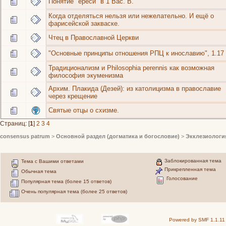
Понятие "ереси" в 1 Вас. В.
Когда отделяться нельзя или нежелательно. И ещё о
фарисейской закваске.
Чтец в Православной Церкви
"Основные принципы отношения РПЦ к инославию", 1.17
Традиционализм и Philosophia perennis как возможная
философия экуменизма
Архим. Плакида (Дезей): из католицизма в православие
через крещение
Святые отцы о схизме.
Страниц: [
1
]
2
3
4
consensus patrum
>
Основной раздел (догматика и богословие)
>
Экклезиологи
Заблокированная тема
Тема с Вашими ответами
Прикрепленная тема
Обычная тема
Голосование
Популярная тема (более 15 ответов)
Очень популярная тема (более 25 ответов)
Powered by SMF 1.1.11